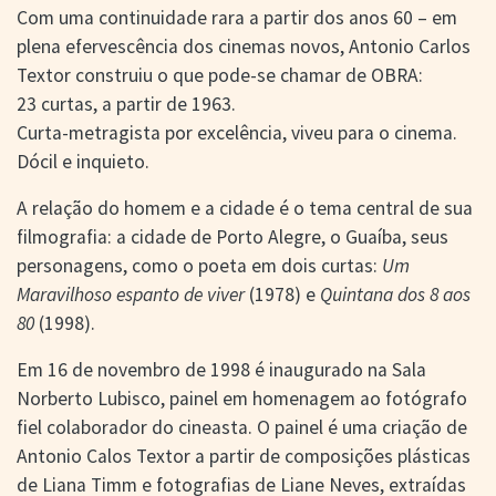
> SALAS
Com uma continuidade rara a partir dos anos 60 – em
> ARQUIVO
plena efervescência dos cinemas novos, Antonio Carlos
PORTAL DO
Textor construiu o que pode-se chamar de OBRA:
CINEMA GAÚCHO
23 curtas, a partir de 1963.
> APRESENTAÇÃO
Curta-metragista por excelência, viveu para o cinema.
> BUSCA AVANÇADA
Dócil e inquieto.
> LISTA DE FILMES
A relação do homem e a cidade é o tema central de sua
> FILMOGRAFIAS DE
CINEASTAS
filmografia: a cidade de Porto Alegre, o Guaíba, seus
> DISCOGRAFIAS
personagens, como o poeta em dois curtas:
Um
> BIBLIOGRAFIAS
Maravilhoso espanto de viver
(1978) e
Quintana dos 8 aos
CONTATO E
80
(1998).
LOCALIZAÇÃO
Em 16 de novembro de 1998 é inaugurado na Sala
Norberto Lubisco, painel em homenagem ao fotógrafo
fiel colaborador do cineasta. O painel é uma criação de
Antonio Calos Textor a partir de composições plásticas
de Liana Timm e fotografias de Liane Neves, extraídas