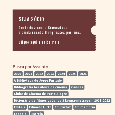
SEJA SÓCIO
Contribua com a Cinemateca
e ainda receba 6 ingressos por mês.
Clique aqui e saiba mais.
Busca por Assunto
2020
2021
2022
2023
2024
2025
2026
A Biblioteca de Jorge Furtado
Bibliografia brasileira de cinema
Canoas
Clube de Cinema de Porto Alegre
Dicionário de filmes gaúchos â Longa-metragem 1911-2022
Editais
Eduardo Hirtz
Em cartaz
Em memória
Especial
Estreia