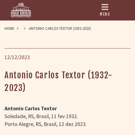
MENU
HOME
HOME
>
>
ANTONIO CARLOS TEXTOR (1932-2023)
CINEMATECA
PAULO AMORIM
12/12/2023
> HISTÓRIA
> HOMENAGEADOS
> EQUIPE
Antonio Carlos Textor (1932-
> ASSOCIAÇÃO DOS
AMIGOS
2023)
> BIBLIOTECA
ROMEU GRIMALDI
PROGRAMAÇÃO
Antonio Carlos Textor
> FILMES EM
CARTAZ
Soledade, RS, Brasil, 11 fev 1932.
> GRADE SEMANAL
Porto Alegre, RS, Brasil, 12 dez 2023.
> PREÇOS E
DESCONTOS