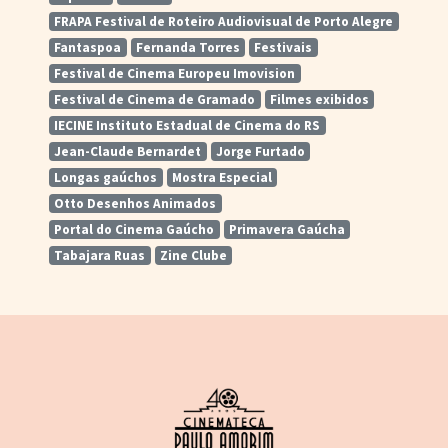
FRAPA Festival de Roteiro Audiovisual de Porto Alegre
Fantaspoa
Fernanda Torres
Festivais
Festival de Cinema Europeu Imovision
Festival de Cinema de Gramado
Filmes exibidos
IECINE Instituto Estadual de Cinema do RS
Jean-Claude Bernardet
Jorge Furtado
Longas gaúchos
Mostra Especial
Otto Desenhos Animados
Portal do Cinema Gaúcho
Primavera Gaúcha
Tabajara Ruas
Zine Clube