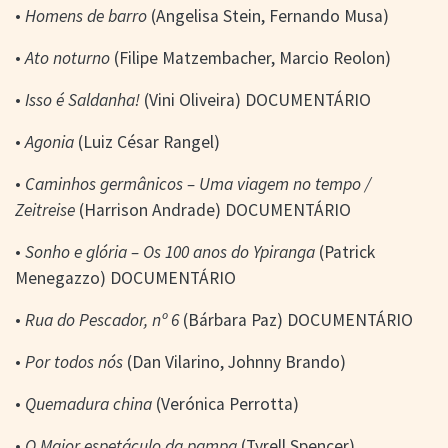
> SALAS
•
Homens de barro
(Angelisa Stein, Fernando Musa)
> ARQUIVO
PORTAL DO
•
Ato noturno
(Filipe Matzembacher, Marcio Reolon)
CINEMA GAÚCHO
•
Isso é Saldanha!
(Vini Oliveira) DOCUMENTÁRIO
> APRESENTAÇÃO
> BUSCA AVANÇADA
•
Agonia
(Luiz César Rangel)
> LISTA DE FILMES
•
Caminhos germânicos – Uma viagem no tempo /
> FILMOGRAFIAS DE
CINEASTAS
Zeitreise
(Harrison Andrade) DOCUMENTÁRIO
> DISCOGRAFIAS
> BIBLIOGRAFIAS
•
Sonho e glória – Os 100 anos do Ypiranga
(Patrick
CONTATO E
Menegazzo) DOCUMENTÁRIO
LOCALIZAÇÃO
•
Rua do Pescador, nº 6
(Bárbara Paz) DOCUMENTÁRIO
•
Por todos nós
(Dan Vilarino, Johnny Brando)
•
Quemadura china
(Verónica Perrotta)
•
O Maior espetáculo da pampa
(Tyrell Spencer)