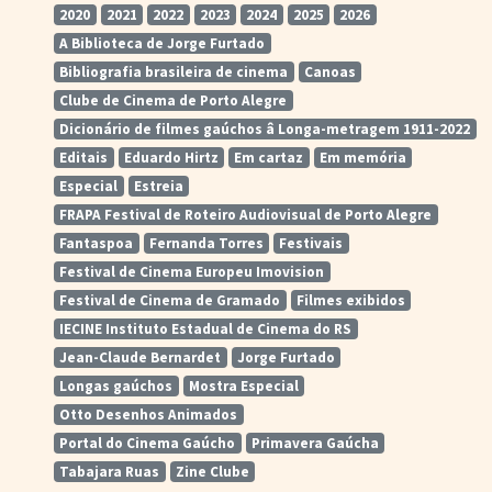
2020
2021
2022
2023
2024
2025
2026
A Biblioteca de Jorge Furtado
Bibliografia brasileira de cinema
Canoas
Clube de Cinema de Porto Alegre
Dicionário de filmes gaúchos â Longa-metragem 1911-2022
Editais
Eduardo Hirtz
Em cartaz
Em memória
Especial
Estreia
FRAPA Festival de Roteiro Audiovisual de Porto Alegre
Fantaspoa
Fernanda Torres
Festivais
Festival de Cinema Europeu Imovision
Festival de Cinema de Gramado
Filmes exibidos
IECINE Instituto Estadual de Cinema do RS
Jean-Claude Bernardet
Jorge Furtado
Longas gaúchos
Mostra Especial
Otto Desenhos Animados
Portal do Cinema Gaúcho
Primavera Gaúcha
Tabajara Ruas
Zine Clube