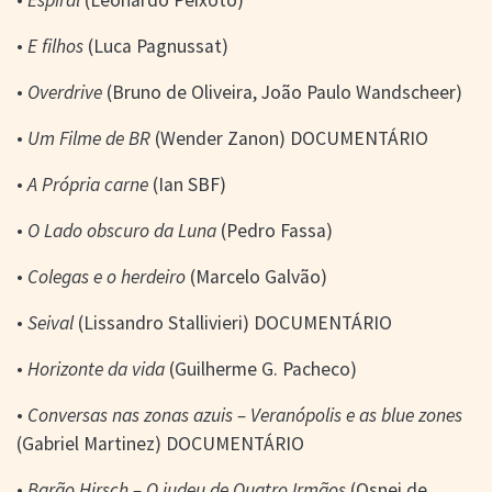
•
Espiral
(Leonardo Peixoto)
•
E filhos
(Luca Pagnussat)
•
Overdrive
(Bruno de Oliveira, João Paulo Wandscheer)
•
Um Filme de BR
(Wender Zanon) DOCUMENTÁRIO
•
A Própria carne
(Ian SBF)
•
O Lado obscuro da Luna
(Pedro Fassa)
•
Colegas e o herdeiro
(Marcelo Galvão)
•
Seival
(Lissandro Stallivieri) DOCUMENTÁRIO
•
Horizonte da vida
(Guilherme G. Pacheco)
•
Conversas nas zonas azuis – Veranópolis e as blue zones
(Gabriel Martinez) DOCUMENTÁRIO
•
Barão Hirsch – O judeu de Quatro Irmãos
(Osnei de