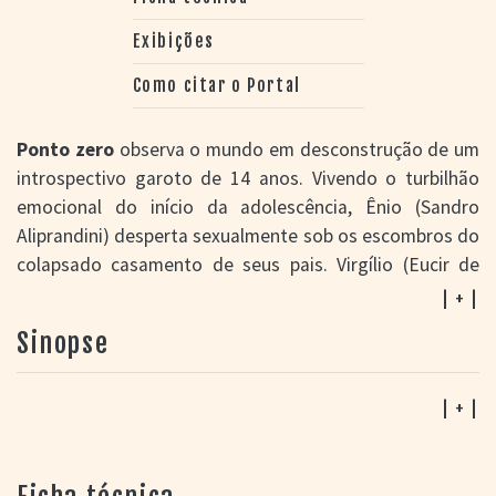
Exibições
Como citar o Portal
Ponto zero
observa o mundo em desconstrução de um
introspectivo garoto de 14 anos. Vivendo o turbilhão
emocional do início da adolescência, Ênio (Sandro
Aliprandini) desperta sexualmente sob os escombros do
colapsado casamento de seus pais. Virgílio (Eucir de
Souza), um radialista brutalizado e indiferente à família,
| + |
despreza o filho. A mãe (Patrícia Selonk), sem nome,
Sinopse
está devastada pelo desinteresse do marido e pelo
vácuo familiar. Ela projeta no filho um consolo
impossível. A angústia de Ênio se acentua na relação
| + |
conflituosa com colegas de escola e se expressa em
uma combinação poética e trágica de imagens, sons e
palavras que conferem originalidade ao longa.