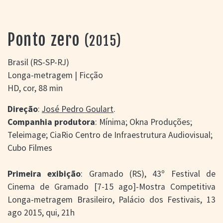
> SALAS
> ARQUIVO
PORTAL DO
Ponto zero
(2015)
CINEMA GAÚCHO
> APRESENTAÇÃO
Brasil (RS-SP-RJ)
> BUSCA AVANÇADA
Longa-metragem | Ficção
> LISTA DE FILMES
HD, cor, 88 min
> FILMOGRAFIAS DE
CINEASTAS
Direção
:
José Pedro Goulart
.
> DISCOGRAFIAS
Companhia produtora
: Mínima; Okna Produções;
> BIBLIOGRAFIAS
Teleimage; CiaRio Centro de Infraestrutura Audiovisual;
CONTATO E
Cubo Filmes
LOCALIZAÇÃO
Primeira exibição
: Gramado (RS), 43º Festival de
Cinema de Gramado [7-15 ago]-Mostra Competitiva
Longa-metragem Brasileiro, Palácio dos Festivais, 13
ago 2015, qui, 21h