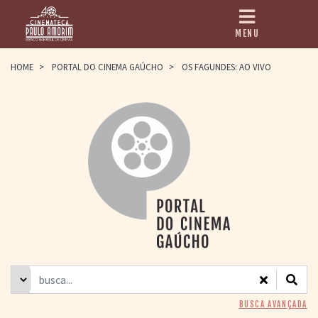
MENU
HOME
HOME
>
PORTAL DO CINEMA GAÚCHO
>
OS FAGUNDES: AO VIVO
CINEMATECA
PAULO AMORIM
> HISTÓRIA
> HOMENAGEADOS
> EQUIPE
> ASSOCIAÇÃO DOS
AMIGOS
> BIBLIOTECA
ROMEU GRIMALDI
PROGRAMAÇÃO
> FILMES EM
CARTAZ
> GRADE SEMANAL
> PREÇOS E
BUSCA AVANÇADA
DESCONTOS