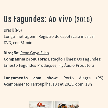
> SALAS
> ARQUIVO
PORTAL DO
Os Fagundes: Ao vivo
(2015)
CINEMA GAÚCHO
> APRESENTAÇÃO
Brasil (RS)
> BUSCA AVANÇADA
Longa-metragem | Registro de espetáculo musical
> LISTA DE FILMES
DVD, cor, 81 min
> FILMOGRAFIAS DE
CINEASTAS
Direção
:
Rene Goya Filho
.
> DISCOGRAFIAS
Companhia produtora
: Estação Filmes; Os Fagundes;
> BIBLIOGRAFIAS
Ernesto Fagundes Produções; Fly Áudio Produtora
CONTATO E
LOCALIZAÇÃO
Lançamento com show
: Porto Alegre (RS),
Acampamento Farroupilha, 13 set 2015, dom, 19h