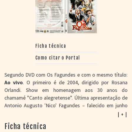
Ficha técnica
Como citar o Portal
Segundo DVD com Os Fagundes e com o mesmo título:
Ao vivo
. O primeiro é de 2004, dirigido por Rosana
Orlandi. Show em homenagem aos 30 anos do
chamamé "Canto alegretense". Última apresentação de
Antonio Augusto 'Nico' Fagundes – falecido em junho
de 2015. Ele está ao lado dos sobrinhos Neto, Ernesto e
| + |
Paulinho e do irmão Euclides Fagundes Filho, o
Ficha técnica
Bagre. Nico se retira ao final da faixa 05, volta na 13 até