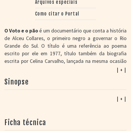
Arquivos especiais
Como citar o Portal
O Voto e o pão
é um documentário que conta a história
de Alceu Collares, o primeiro negro a governar o Rio
Grande do Sul. O título é uma referência ao poema
escrito por ele em 1977, título também da biografia
escrita por Celina Carvalho, lançada na mesma ocasião
do filme. Na noite da estreia, no Teatro Dante Barone,
| + |
Collares ainda recebe a principal honraria da Assembleia
Sinopse
Legislativa gaúcha, a medalha do Mérito Farroupilha,
das mãos do deputado Ciro Simoni que propôs a
homenagem.
| + |
A estreia nacional é dois anos depois na TV Câmara: ao
longo de setembro de 2017, quando Collares completa
Ficha técnica
90 anos, o documentário é reprisado em diversos