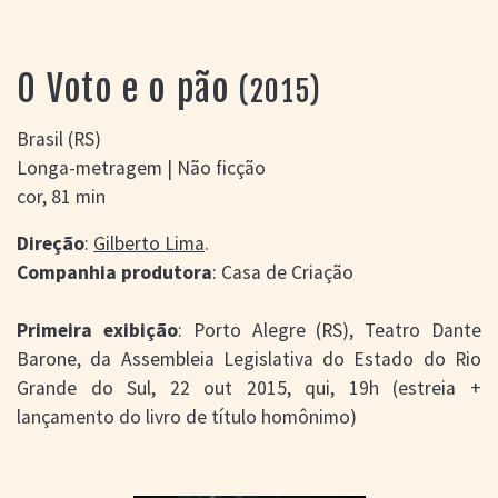
> SALAS
> ARQUIVO
PORTAL DO
O Voto e o pão
(2015)
CINEMA GAÚCHO
> APRESENTAÇÃO
Brasil (RS)
> BUSCA AVANÇADA
Longa-metragem | Não ficção
> LISTA DE FILMES
cor, 81 min
> FILMOGRAFIAS DE
CINEASTAS
Direção
:
Gilberto Lima
.
> DISCOGRAFIAS
Companhia produtora
: Casa de Criação
> BIBLIOGRAFIAS
CONTATO E
Primeira exibição
: Porto Alegre (RS), Teatro Dante
LOCALIZAÇÃO
Barone, da Assembleia Legislativa do Estado do Rio
Grande do Sul, 22 out 2015, qui, 19h (estreia +
lançamento do livro de título homônimo)