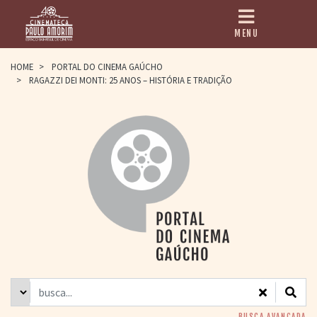
MENU
HOME
HOME
>
PORTAL DO CINEMA GAÚCHO
>
RAGAZZI DEI MONTI: 25 ANOS – HISTÓRIA E TRADIÇÃO
CINEMATECA
PAULO AMORIM
> HISTÓRIA
> HOMENAGEADOS
> EQUIPE
> ASSOCIAÇÃO DOS
AMIGOS
> BIBLIOTECA
ROMEU GRIMALDI
PROGRAMAÇÃO
> FILMES EM
CARTAZ
> GRADE SEMANAL
> PREÇOS E
DESCONTOS
BUSCA AVANÇADA