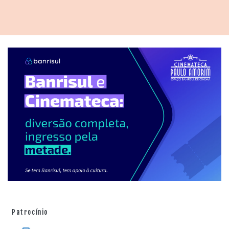
Este trabalho foi possível graças ao esforço e à
dedicação de todos, desde a elaboração do projeto há
um ano e meio atrás e a apresentação à Secretaria de
Estado da Cultura e aprovado pelo Conselho Estadual
da Cultura por unanimidade dos votos. Agradecemos
ao Pró-cultura e ao Governo do Estado do Rio Grande
do Sul pelo financiamento, às empresas Transportes
Dumar de Bento Gonçalves, Caderode Móveis de Flores
da Cunha, Pian Alimentos de Paraí e Nutrire Alimentos
(Monello) de Garibaldi que acreditaram neste trabalho".
Patrocínio