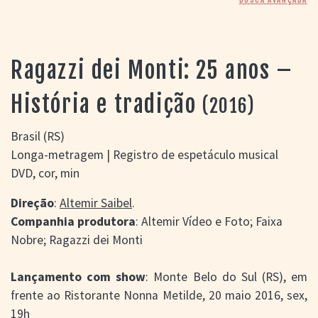
> SALAS
> ARQUIVO
PORTAL DO
CINEMA GAÚCHO
Ragazzi dei Monti: 25 anos –
> APRESENTAÇÃO
> BUSCA AVANÇADA
História e tradição
(2016)
> LISTA DE FILMES
> FILMOGRAFIAS DE
Brasil (RS)
CINEASTAS
Longa-metragem | Registro de espetáculo musical
> DISCOGRAFIAS
DVD, cor, min
> BIBLIOGRAFIAS
CONTATO E
Direção
:
Altemir Saibel
.
LOCALIZAÇÃO
Companhia produtora
: Altemir Vídeo e Foto; Faixa
Nobre; Ragazzi dei Monti
Lançamento com show
: Monte Belo do Sul (RS), em
frente ao Ristorante Nonna Metilde, 20 maio 2016, sex,
19h