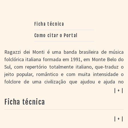
Ficha técnica
Como citar o Portal
Ragazzi dei Monti é uma banda brasileira de música
folclórica italiana formada em 1991, em Monte Belo do
Sul, com repertório totalmente italiano, que-traduz o
jeito popular, romântico e com muita intensidade o
folclore de uma civilização que ajudou e ajuda no
progresso do Estado do Rio Grande do Sul e de todo o
| + |
Brasil.
Ficha técnica
O grupo se consolidou com o recebimento do primeiro
Disco de Ouro de música Italiana folclórica no Brasil em
| + |
2009 pela venda de mais de 100 mil cópias do CD