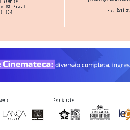
Histórico
re RS Brasil
+55 (51) 3
20-004
Apoio
Realização