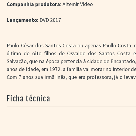
Companhia produtora
: Altemir Vídeo
Lançamento
: DVD 2017
Paulo César dos Santos Costa ou apenas Paullo Costa, 
último de oito filhos de Osvaldo dos Santos Costa e
Salvação, que na época pertencia à cidade de Encantado
anos de idade, em 1972, a família vai morar no interior d
Com 7 anos sua irmã Inês, que era professora, já o levav
colégio em que lecionava. Desde cedo ouvia sua irmã c
violão. Em 1980 a família retorna para o RS, em Carl
Ficha técnica
adotou Paullo Costa como filho com muito carinho.
Quando estudava no Colégio Don Vital, em Torino, apare
ex-seminaristas, fazendo seleção de crianças para can
Paullo é selecionado e logo a dupla começa a lhe ensi