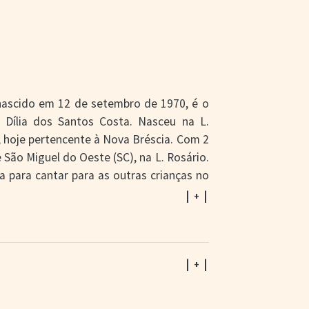
nascido em 12 de setembro de 1970, é o
 Dília dos Santos Costa. Nasceu na L.
, hoje pertencente à Nova Bréscia. Com 2
e São Miguel do Oeste (SC), na L. Rosário.
a para cantar para as outras crianças no
antar enquanto seu irmão Miraldo tocava
| + |
os Barbosa na serra gaúcha, cidade que
ceram dois gêmeos, Milton e Vitor Canal,
| + |
tarem no coral Os Canarinhos de Torino.
nar a tocar teclado. Sem demora passa a