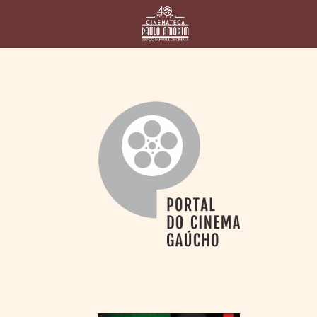
HOME
CINEMATECA
PAULO AMORIM
> HISTÓRIA
> HOMENAGEADOS
> EQUIPE
> ASSOCIAÇÃO DOS
AMIGOS
> BIBLIOTECA
ROMEU GRIMALDI
PROGRAMAÇÃO
> FILMES EM
CARTAZ
> GRADE SEMANAL
> PREÇOS E
DESCONTOS