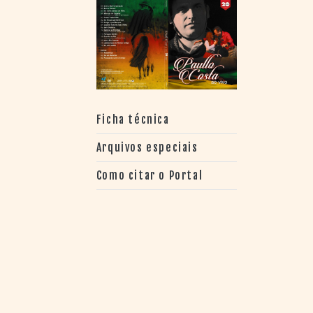
> SALAS
> ARQUIVO
PORTAL DO
CINEMA GAÚCHO
> APRESENTAÇÃO
> BUSCA AVANÇADA
> LISTA DE FILMES
Ficha técnica
> FILMOGRAFIAS DE
CINEASTAS
Arquivos especiais
> DISCOGRAFIAS
> BIBLIOGRAFIAS
Como citar o Portal
CONTATO E
LOCALIZAÇÃO