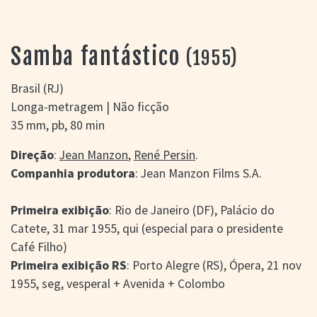
> SALAS
> ARQUIVO
PORTAL DO
Samba fantástico
(1955)
CINEMA GAÚCHO
> APRESENTAÇÃO
Brasil (RJ)
> BUSCA AVANÇADA
Longa-metragem | Não ficção
> LISTA DE FILMES
35 mm, pb, 80 min
> FILMOGRAFIAS DE
CINEASTAS
Direção
:
Jean Manzon
,
René Persin
.
> DISCOGRAFIAS
Companhia produtora
: Jean Manzon Films S.A.
> BIBLIOGRAFIAS
CONTATO E
Primeira exibição
: Rio de Janeiro (DF), Palácio do
LOCALIZAÇÃO
Catete, 31 mar 1955, qui (especial para o presidente
Café Filho)
Primeira exibição RS
: Porto Alegre (RS), Ópera, 21 nov
1955, seg, vesperal + Avenida + Colombo