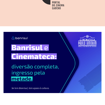
Caiçara
(Adolfo Celi, em 1951),
Tico-tico no fubá
(Adolfo
Celi, em 1952),
O Cangaceiro
(Lima Barreto, em 1953) e
Amazônia nua
(Zygmunt Sulistrowski) e
O Canto do ma
r
(Alberto Cavalcanti, em 1954).
Depois, no III Festival Cinematográfico do Distrito
Federal (no Rio, quando era a capital do país), aí sim,
Samba fantástico
é escolhido o melhor documentário
– havia outro participante,
Tragado pela Amazônia
(Genil
Vasconcelos, 1954). As ficções são:
Trabalhou bem...
Genival!
(Luiz de Barros),
Sinfonia carioca
(Watson
Macedo),
Carnaval em Marte
(Watson Macedo),
Paixão
nas selvas
(Franz Eichhorn),
Guerra ao samba
(Carlos
Manga),
O Golpe
(Carlos Manga),
Chico Viola não morreu
(Román Viñoly Barreto),
O Rei do movimento
(Victor
Lima),
Angu de caroço
(Eurides Ramos),
O Diamante
(Eurides Ramos).