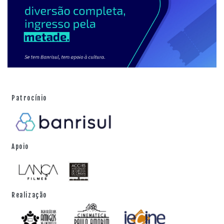
descendo a escada
(F. de Souza, 2015). Já Reolon atuou
em
Mesa de bar
(Pedro Nora, Tiago Rocha, 2008),
Once
upon a time in Dublin
(Jason Figgis, 2009),
Garry
(B. Carboni, R. Tavares, 2012),
Pele de concreto
e
A
Colmeia
(G. Vargas, 2019), entre outros.
Patrocínio
Apoio
Realização