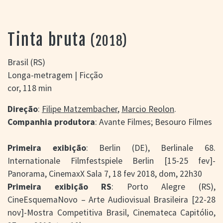
> SALAS
> ARQUIVO
PORTAL DO
Tinta bruta
(2018)
CINEMA GAÚCHO
> APRESENTAÇÃO
Brasil (RS)
> BUSCA AVANÇADA
Longa-metragem | Ficção
> LISTA DE FILMES
cor, 118 min
> FILMOGRAFIAS DE
CINEASTAS
Direção
:
Filipe Matzembacher
,
Marcio Reolon
.
> DISCOGRAFIAS
Companhia produtora
: Avante Filmes; Besouro Filmes
> BIBLIOGRAFIAS
CONTATO E
Primeira exibição
: Berlin (DE), Berlinale 68.
LOCALIZAÇÃO
Internationale Filmfestspiele Berlin [15-25 fev]-
Panorama, CinemaxX Sala 7, 18 fev 2018, dom, 22h30
Primeira exibição RS
: Porto Alegre (RS),
CineEsquemaNovo – Arte Audiovisual Brasileira [22-28
nov]-Mostra Competitiva Brasil, Cinemateca Capitólio,