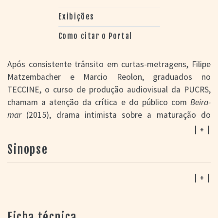
Exibições
Como citar o Portal
Após consistente trânsito em curtas-metragens, Filipe
Matzembacher e Marcio Reolon, graduados no
TECCINE, o curso de produção audiovisual da PUCRS,
chamam a atenção da crítica e do público com
Beira-
mar
(2015), drama intimista sobre a maturação do
relacionamento afetivo de dois jovens amigos no Sul do
| + |
Brasil.
Tinta bruta
, por sua vez, observa a introspecção
Sinopse
e as dificuldades de relacionamento de um rapaz
homossexual oprimido por uma sociedade repressora.
| + |
Assim como
Castanha
(2014) e
Rifle
(2016), ambos de D.
Pretto, o segundo longa dos cineastas faz parte da
novíssima produção de realizadores gaúchos formados
Ficha técnica