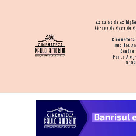
As salas de exibiçã
térreo da Casa de C
Cinemateca
Rua dos A
Centro 
Porto Aleg
900