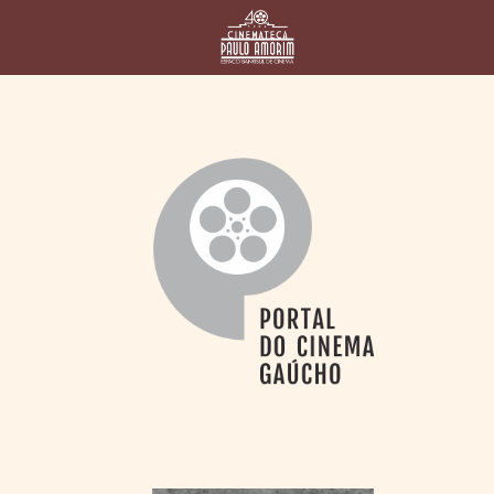
HOME
CINEMATECA
PAULO AMORIM
> HISTÓRIA
> HOMENAGEADOS
> EQUIPE
> ASSOCIAÇÃO DOS
AMIGOS
> BIBLIOTECA
ROMEU GRIMALDI
PROGRAMAÇÃO
> FILMES EM
CARTAZ
> GRADE SEMANAL
> PREÇOS E
DESCONTOS