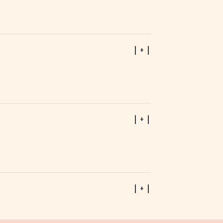
| + |
| + |
| + |