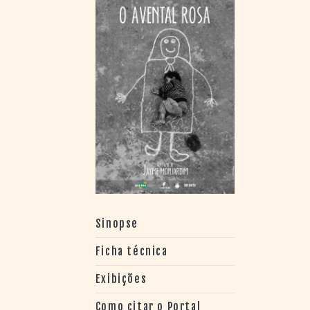
> SALAS
> ARQUIVO
PORTAL DO
CINEMA GAÚCHO
> APRESENTAÇÃO
> BUSCA AVANÇADA
> LISTA DE FILMES
> FILMOGRAFIAS DE
CINEASTAS
> DISCOGRAFIAS
> BIBLIOGRAFIAS
CONTATO E
LOCALIZAÇÃO
Sinopse
Ficha técnica
Exibições
Como citar o Portal