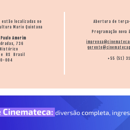
o estão localizadas no
Abertura de terça
ultura Mario Quintana
Programação nova à
 Paulo Amorim
imprensa@cinemateca
ndradas, 736
gerente@cinematecap
Histórico
re RS Brasil
+55 (51) 3
20-004