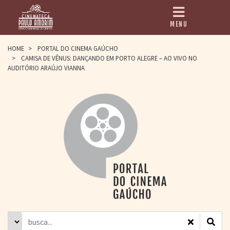
MENU
HOME
HOME
>
PORTAL DO CINEMA GAÚCHO
>
CAMISA DE VÊNUS: DANÇANDO EM PORTO ALEGRE – AO VIVO NO
CINEMATECA
AUDITÓRIO ARAÚJO VIANNA
PAULO AMORIM
> HISTÓRIA
> HOMENAGEADOS
> EQUIPE
> ASSOCIAÇÃO DOS
AMIGOS
> BIBLIOTECA
ROMEU GRIMALDI
PROGRAMAÇÃO
> FILMES EM
CARTAZ
> GRADE SEMANAL
> PREÇOS E
DESCONTOS