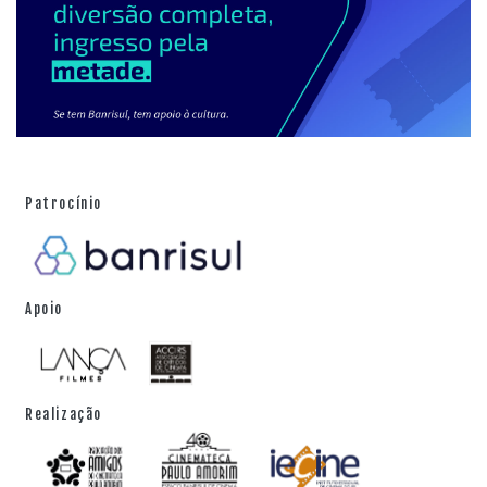
Festival de Verão Salvador
(Som Livre, 2004).
Marcelo Nova está em
Botinada – A origem do punk no
Brasil
(G. Moreira, 2006).
Patrocínio
Apoio
Realização