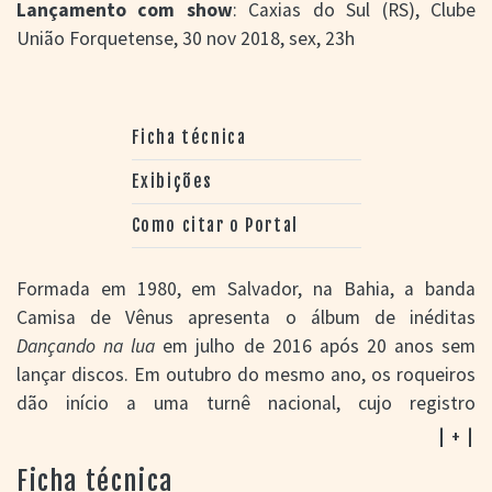
Lançamento com show
: Caxias do Sul (RS), Clube
União Forquetense, 30 nov 2018, sex, 23h
Ficha técnica
Exibições
Como citar o Portal
Formada em 1980, em Salvador, na Bahia, a banda
Camisa de Vênus apresenta o álbum de inéditas
Dançando na lua
em julho de 2016 após 20 anos sem
lançar discos. Em outubro do mesmo ano, os roqueiros
dão início a uma turnê nacional, cujo registro
audiovisual ocorre no Auditório Araújo Vianna, na
| + |
capital gaúcha. O DVD
Camisa de Vênus: Dançando em
Ficha técnica
Porto Alegre
chega às lojas em 2018 misturando