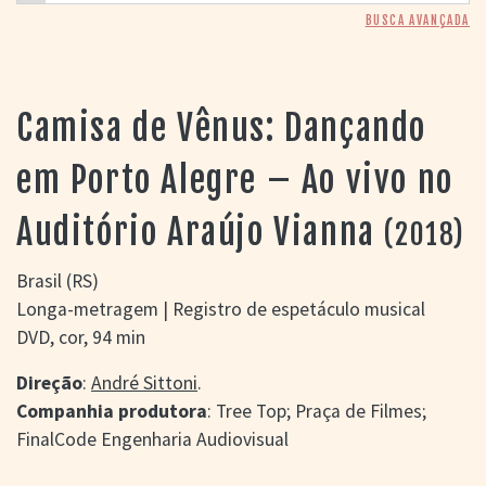
> SALAS
BUSCA AVANÇADA
> ARQUIVO
PORTAL DO
CINEMA GAÚCHO
Camisa de Vênus: Dançando
> APRESENTAÇÃO
> BUSCA AVANÇADA
em Porto Alegre – Ao vivo no
> LISTA DE FILMES
> FILMOGRAFIAS DE
Auditório Araújo Vianna
CINEASTAS
(2018)
> DISCOGRAFIAS
> BIBLIOGRAFIAS
Brasil (RS)
CONTATO E
Longa-metragem | Registro de espetáculo musical
LOCALIZAÇÃO
DVD, cor, 94 min
Direção
:
André Sittoni
.
Companhia produtora
: Tree Top; Praça de Filmes;
FinalCode Engenharia Audiovisual