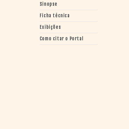
> SALAS
Sinopse
> ARQUIVO
PORTAL DO
Ficha técnica
CINEMA GAÚCHO
Exibições
> APRESENTAÇÃO
> BUSCA AVANÇADA
Como citar o Portal
> LISTA DE FILMES
> FILMOGRAFIAS DE
CINEASTAS
> DISCOGRAFIAS
> BIBLIOGRAFIAS
CONTATO E
LOCALIZAÇÃO