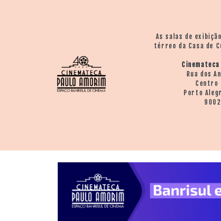
As salas de exibiçã
térreo da Casa de C
Cinemateca
Rua dos A
Centro 
Porto Aleg
900