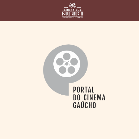
HOME
CINEMATECA
PAULO AMORIM
> HISTÓRIA
> HOMENAGEADOS
> EQUIPE
> ASSOCIAÇÃO DOS
AMIGOS
> BIBLIOTECA
ROMEU GRIMALDI
PROGRAMAÇÃO
> FILMES EM
CARTAZ
> GRADE SEMANAL
> PREÇOS E
DESCONTOS