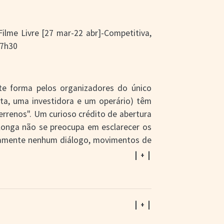
Filme Livre [27 mar-22 abr]-Competitiva,
17h30
te forma pelos organizadores do único
ista, uma investidora e um operário) têm
errenos". Um curioso crédito de abertura
 longa não se preocupa em esclarecer os
icamente nenhum diálogo, movimentos de
icos (que se referem ao psicológico dos
| + |
uição mais desafiadora para o público,
erca dos acontecimentos fantásticos
ias. Diante disso, o trabalho se situa
xperimental, mais interessado na forma do
| + |