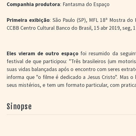
Companhia produtora
: Fantasma do Espaço
Primeira exibição
: São Paulo (SP), MFL 18ª Mostra do 
CCBB Centro Cultural Banco do Brasil, 15 abr 2019, seg, 
Eles vieram de outro espaço
foi resumido da seguin
festival de que participou: "Três brasileiros (um motor
suas vidas balançadas após o encontro com seres extrat
informa que "o filme é dedicado a Jesus Cristo". Mas o
seus mistérios, e tem um formato particular, com prat
câmera pouco habituais e inserções de sons meta-diegét
personagens). As escolhas tornam a experiência de fr
Sinopse
porque não acontece um efetivo aprofundamento ac
sugeridos nem tampouco a exposição de suas consequênc
numa fronteira entre filme de ficção científica e filme e
que no conteúdo.