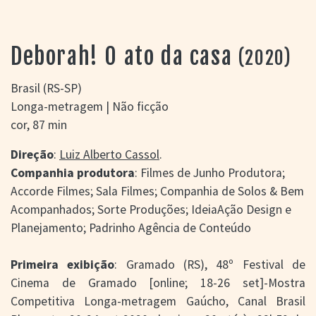
> SALAS
> ARQUIVO
PORTAL DO
Deborah! O ato da casa
(2020)
CINEMA GAÚCHO
> APRESENTAÇÃO
Brasil (RS-SP)
> BUSCA AVANÇADA
Longa-metragem | Não ficção
> LISTA DE FILMES
cor, 87 min
> FILMOGRAFIAS DE
CINEASTAS
Direção
:
Luiz Alberto Cassol
.
> DISCOGRAFIAS
Companhia produtora
: Filmes de Junho Produtora;
> BIBLIOGRAFIAS
Accorde Filmes; Sala Filmes; Companhia de Solos & Bem
CONTATO E
Acompanhados; Sorte Produções; IdeiaAção Design e
LOCALIZAÇÃO
Planejamento; Padrinho Agência de Conteúdo
Primeira exibição
: Gramado (RS), 48º Festival de
Cinema de Gramado [online; 18-26 set]-Mostra
Competitiva Longa-metragem Gaúcho, Canal Brasil