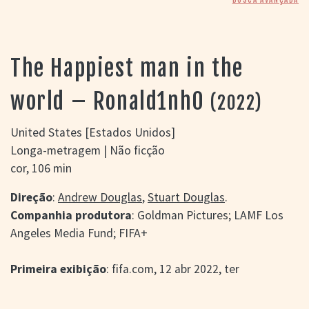
> SALAS
> ARQUIVO
PORTAL DO
CINEMA GAÚCHO
The Happiest man in the
> APRESENTAÇÃO
> BUSCA AVANÇADA
world – Ronald1nh0
(2022)
> LISTA DE FILMES
> FILMOGRAFIAS DE
United States [Estados Unidos]
CINEASTAS
Longa-metragem | Não ficção
> DISCOGRAFIAS
cor, 106 min
> BIBLIOGRAFIAS
CONTATO E
Direção
:
Andrew Douglas
,
Stuart Douglas
.
LOCALIZAÇÃO
Companhia produtora
: Goldman Pictures; LAMF Los
Angeles Media Fund; FIFA+
Primeira exibição
: fifa.com, 12 abr 2022, ter