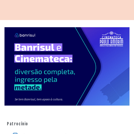
cenas de protestos exaltados da torcida, evidenciadas
em faixas ofensivas à sua família. Nesse ponto, o filme
mistura ocorrências separadas por dez anos e ouve
apenas o lado da família Assis Moreira, sem o
contraponto de dirigentes gremistas (há apenas uma
fala, de arquivo, do ex-presidente José Alberto
Guerreiro).
Essa relação mais íntima com o clã Assis Moreira
permite que se conheçam personagens como João
Mendes – o filho de Ronaldinho com Janaina Mendes
(ex-bailarina do programa
Domingão do Faustão
, da TV
Globo). Outro bom momento está reservado para o
final: a saída do Barcelona, que oferece um choque de
versões entre os envolvidos. Enquanto o novo treinador
Pep Guardiola declara que não acredita mais em
Patrocínio
eventual recuperação de Ronaldinho (e por isso o