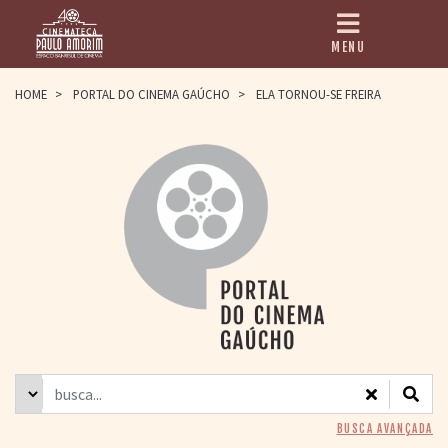
MENU
HOME
HOME
>
PORTAL DO CINEMA GAÚCHO
>
ELA TORNOU-SE FREIRA
CINEMATECA
PAULO AMORIM
> HISTÓRIA
> HOMENAGEADOS
> EQUIPE
> ASSOCIAÇÃO DOS
AMIGOS
> BIBLIOTECA
ROMEU GRIMALDI
PROGRAMAÇÃO
> FILMES EM
CARTAZ
> GRADE SEMANAL
> PREÇOS E
BUSCA AVANÇADA
DESCONTOS