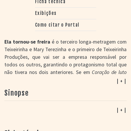
Ficha técnica
Exibições
Como citar o Portal
Ela tornou-se freira
é o terceiro longa-metragem com
Teixeirinha e Mary Terezinha e o primeiro de Teixeirinha
Produções, que vai ser a empresa responsável por
todos os outros, garantindo o protagonismo total que
não tivera nos dois anteriores. Se em
Coração de luto
(1967) já está o personagem Teixeirinha, o mesmo não
| + |
acontece com Mary, que ali era Rosa Maria. Em
Ela
Sinopse
tornou-se freira
os dois assumem suas personas
públicas. Mas a história mistura dados verdadeiros com
fantasia e sublimação. Por exemplo, na cena da festa na
| + |
piscina, perguntado em quantos países já foram
traduzidas e gravadas suas músicas, ele enumera