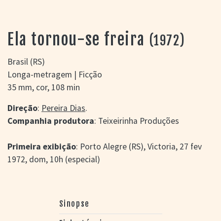
> SALAS
> ARQUIVO
PORTAL DO
Ela tornou-se freira
(1972)
CINEMA GAÚCHO
> APRESENTAÇÃO
Brasil (RS)
> BUSCA AVANÇADA
Longa-metragem | Ficção
> LISTA DE FILMES
35 mm, cor, 108 min
> FILMOGRAFIAS DE
CINEASTAS
Direção
:
Pereira Dias
.
> DISCOGRAFIAS
Companhia produtora
: Teixeirinha Produções
> BIBLIOGRAFIAS
CONTATO E
Primeira exibição
: Porto Alegre (RS), Victoria, 27 fev
LOCALIZAÇÃO
1972, dom, 10h (especial)
Sinopse