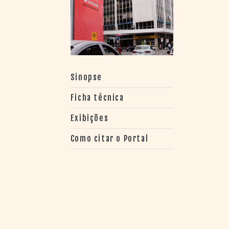
> SALAS
> ARQUIVO
PORTAL DO
CINEMA GAÚCHO
> APRESENTAÇÃO
> BUSCA AVANÇADA
Sinopse
> LISTA DE FILMES
> FILMOGRAFIAS DE
Ficha técnica
CINEASTAS
> DISCOGRAFIAS
Exibições
> BIBLIOGRAFIAS
Como citar o Portal
CONTATO E
LOCALIZAÇÃO