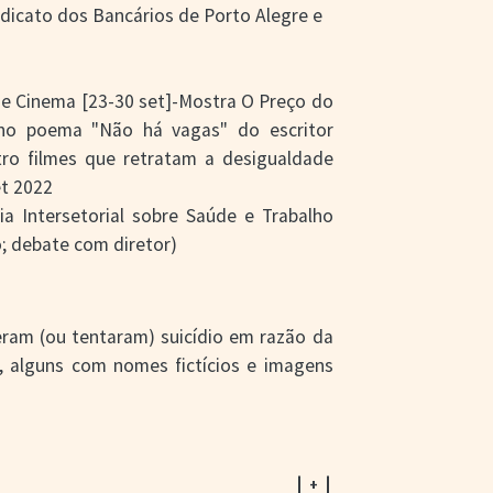
dicato dos Bancários de Porto Alegre e
ê de Cinema [23-30 set]-Mostra O Preço do
o no poema "Não há vagas" do escritor
ro filmes que retratam a desigualdade
et 2022
cia Intersetorial sobre Saúde e Trabalho
o; debate com diretor)
am (ou tentaram) suicídio em razão da
, alguns com nomes fictícios e imagens
| + |