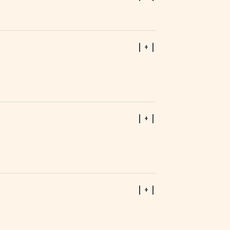
| + |
| + |
| + |