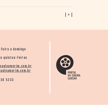
| + |
-feira a domingo
s quintas-feiras
pauloamorim.com.br
auloamorim.com.br
136 5233