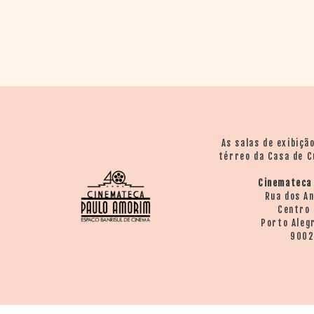
As salas de exibiçã
térreo da Casa de C
Cinemateca
Rua dos A
Centro 
Porto Aleg
900