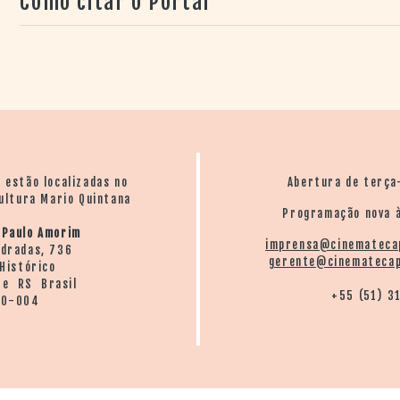
Como citar o Portal
o estão localizadas no
Abertura de terça
ultura Mario Quintana
Programação nova à
 Paulo Amorim
imprensa@cinemateca
ndradas, 736
gerente@cinematecap
Histórico
re RS Brasil
+55 (51) 3
20-004