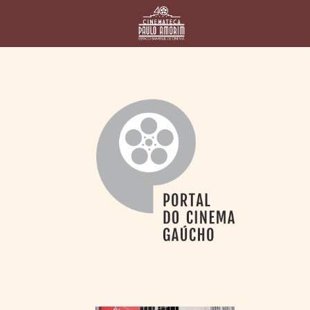
HOME
CINEMATECA
PAULO AMORIM
> HISTÓRIA
> HOMENAGEADOS
> EQUIPE
> ASSOCIAÇÃO DOS
AMIGOS
> BIBLIOTECA
ROMEU GRIMALDI
PROGRAMAÇÃO
> FILMES EM
CARTAZ
> GRADE SEMANAL
> PREÇOS E
DESCONTOS