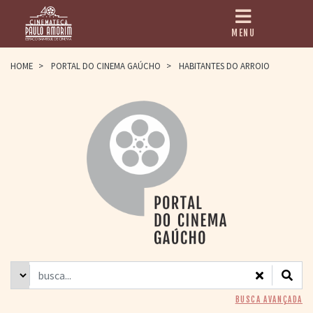
MENU
HOME
HOME
>
PORTAL DO CINEMA GAÚCHO
>
HABITANTES DO ARROIO
CINEMATECA
PAULO AMORIM
> HISTÓRIA
> HOMENAGEADOS
> EQUIPE
> ASSOCIAÇÃO DOS
AMIGOS
> BIBLIOTECA
ROMEU GRIMALDI
PROGRAMAÇÃO
> FILMES EM
CARTAZ
> GRADE SEMANAL
> PREÇOS E
BUSCA AVANÇADA
DESCONTOS