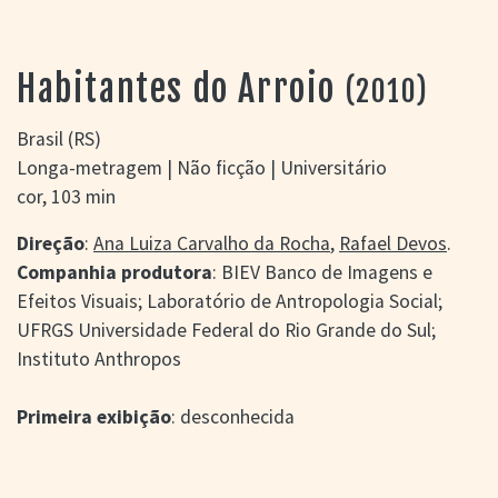
> SALAS
> ARQUIVO
PORTAL DO
Habitantes do Arroio
(2010)
CINEMA GAÚCHO
> APRESENTAÇÃO
Brasil (RS)
> BUSCA AVANÇADA
Longa-metragem | Não ficção | Universitário
> LISTA DE FILMES
cor, 103 min
> FILMOGRAFIAS DE
CINEASTAS
Direção
:
Ana Luiza Carvalho da Rocha
,
Rafael Devos
.
> DISCOGRAFIAS
Companhia produtora
: BIEV Banco de Imagens e
> BIBLIOGRAFIAS
Efeitos Visuais; Laboratório de Antropologia Social;
CONTATO E
UFRGS Universidade Federal do Rio Grande do Sul;
LOCALIZAÇÃO
Instituto Anthropos
Primeira exibição
: desconhecida