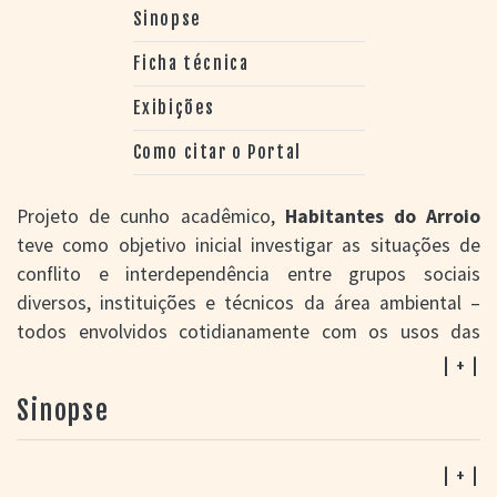
Sinopse
Ficha técnica
Exibições
Como citar o Portal
Projeto de cunho acadêmico,
Habitantes do Arroio
teve como objetivo inicial investigar as situações de
conflito e interdependência entre grupos sociais
diversos, instituições e técnicos da área ambiental –
todos envolvidos cotidianamente com os usos das
águas do Arroio Dilúvio, em Porto Alegre. Os
| + |
pesquisadores envolvidos, ligados a organismos como
Sinopse
UFRGS e Instituto Anthropos, produziram vídeos de
curta duração, reunindo dados etnográficos e
conduzindo entrevistas com várias pessoas, entre 2009
| + |