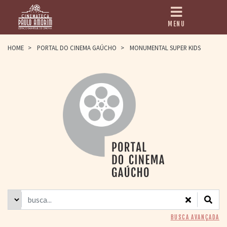
MENU
HOME
HOME
>
PORTAL DO CINEMA GAÚCHO
>
MONUMENTAL SUPER KIDS
CINEMATECA
PAULO AMORIM
> HISTÓRIA
> HOMENAGEADOS
> EQUIPE
> ASSOCIAÇÃO DOS
AMIGOS
> BIBLIOTECA
ROMEU GRIMALDI
PROGRAMAÇÃO
> FILMES EM
CARTAZ
> GRADE SEMANAL
> PREÇOS E
BUSCA AVANÇADA
DESCONTOS