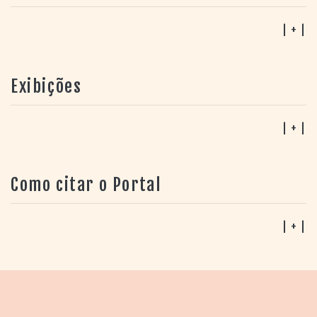
| + |
Exibições
| + |
Como citar o Portal
| + |