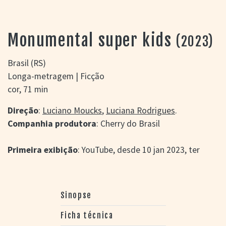
> SALAS
> ARQUIVO
PORTAL DO
Monumental super kids
(2023)
CINEMA GAÚCHO
> APRESENTAÇÃO
Brasil (RS)
> BUSCA AVANÇADA
Longa-metragem | Ficção
> LISTA DE FILMES
cor, 71 min
> FILMOGRAFIAS DE
CINEASTAS
Direção
:
Luciano Moucks
,
Luciana Rodrigues
.
> DISCOGRAFIAS
Companhia produtora
: Cherry do Brasil
> BIBLIOGRAFIAS
CONTATO E
Primeira exibição
: YouTube, desde 10 jan 2023, ter
LOCALIZAÇÃO
Sinopse
Ficha técnica