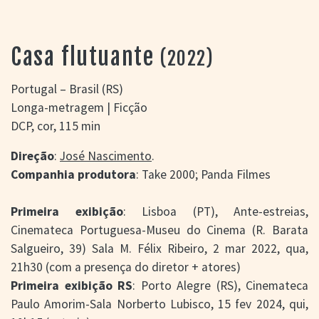
> SALAS
> ARQUIVO
PORTAL DO
Casa flutuante
(2022)
CINEMA GAÚCHO
> APRESENTAÇÃO
Portugal – Brasil (RS)
> BUSCA AVANÇADA
Longa-metragem | Ficção
> LISTA DE FILMES
DCP, cor, 115 min
> FILMOGRAFIAS DE
CINEASTAS
Direção
:
José Nascimento
.
> DISCOGRAFIAS
Companhia produtora
: Take 2000; Panda Filmes
> BIBLIOGRAFIAS
CONTATO E
Primeira exibição
: Lisboa (PT), Ante-estreias,
LOCALIZAÇÃO
Cinemateca Portuguesa-Museu do Cinema (R. Barata
Salgueiro, 39) Sala M. Félix Ribeiro, 2 mar 2022, qua,
21h30 (com a presença do diretor + atores)
Primeira exibição RS
: Porto Alegre (RS), Cinemateca
Paulo Amorim-Sala Norberto Lubisco, 15 fev 2024, qui,