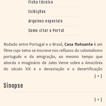
Ficha técnica
Exibições
Arquivos especiais
Como citar o Portal
Rodado entre Portugal e o Brasil,
Casa flutuante
é um
filme cujo tema se inscreve nos refluxos do colonialismo
português e da emigração, ao mesmo tempo que
aborda o imaginário de Jules Verne sobre a Amazônia
do século XIX e a devastação e a desertificação
contemporânea da floresta tropical. A sua cosmologia
| + |
resulta de povos índios da Amazonia, como os Ticuna
Sinopse
ou os Puyanawa.
Participação da gaúcha Panda Filmes na produção.
| + |