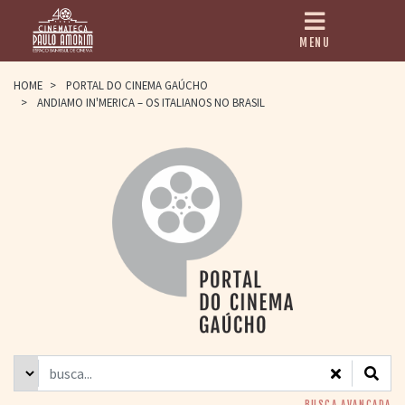
MENU
HOME
HOME
>
PORTAL DO CINEMA GAÚCHO
>
ANDIAMO IN'MERICA – OS ITALIANOS NO BRASIL
CINEMATECA
PAULO AMORIM
> HISTÓRIA
> HOMENAGEADOS
> EQUIPE
> ASSOCIAÇÃO DOS
AMIGOS
> BIBLIOTECA
ROMEU GRIMALDI
PROGRAMAÇÃO
> FILMES EM
CARTAZ
> GRADE SEMANAL
> PREÇOS E
DESCONTOS
BUSCA AVANÇADA