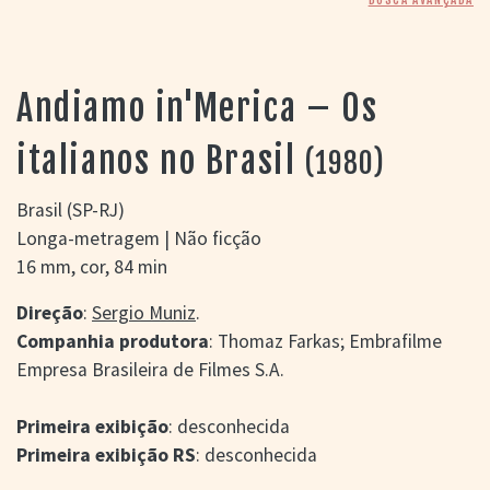
> SALAS
> ARQUIVO
PORTAL DO
CINEMA GAÚCHO
Andiamo in'Merica – Os
> APRESENTAÇÃO
> BUSCA AVANÇADA
italianos no Brasil
(1980)
> LISTA DE FILMES
> FILMOGRAFIAS DE
Brasil (SP-RJ)
CINEASTAS
Longa-metragem | Não ficção
> DISCOGRAFIAS
16 mm, cor, 84 min
> BIBLIOGRAFIAS
CONTATO E
Direção
:
Sergio Muniz
.
LOCALIZAÇÃO
Companhia produtora
: Thomaz Farkas; Embrafilme
Empresa Brasileira de Filmes S.A.
Primeira exibição
: desconhecida
Primeira exibição RS
: desconhecida