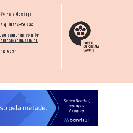
s para contar parte da história do filme
grupo cantou e tocou 12 sucessos que
-feira a domingo
s quintas-feiras
ser adquirido nos bailes do conjunto, nas
pauloamorim.com.br
dora Acit e também pela internet na loja
auloamorim.com.br
136 5233