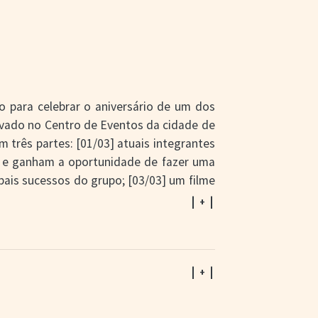
 para celebrar o aniversário de um dos
avado no Centro de Eventos da cidade de
m três partes: [01/03] atuais integrantes
to e ganham a oportunidade de fazer uma
pais sucessos do grupo; [03/03] um filme
o qual a trajetória de Os Monarcas é
| + |
, o Gildinho, um rapaz pobre natural de
uir a carreira artística – numa época em
| + |
ebeu dicas de um tio e se aliou ao irmão,
a formar uma dupla, por volta de 1967.