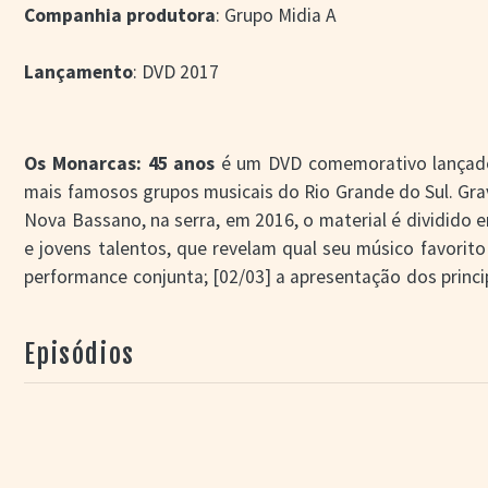
Companhia produtora
: Grupo Midia A
Lançamento
: DVD 2017
Os Monarcas:
45 anos
é um DVD comemorativo lançado
mais famosos grupos musicais do Rio Grande do Sul. Gr
Nova Bassano, na serra, em 2016, o material é dividido e
e jovens talentos, que revelam qual seu músico favori
performance conjunta; [02/03] a apresentação dos princi
promocional, metade fictício, metade documental, n
contada.
Episódios
A figura que ganha mais destaque é Nésio Alves Corrêa
Soledade, que sequer recebeu incentivo familiar para seg
que o ofício não era bem visto. Ainda assim, o garoto rec
Francisco Alves Corrêa, o Chiquito, com quem passou 