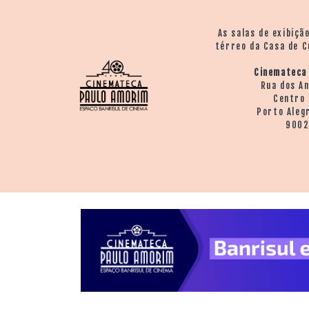
As salas de exibiçã
térreo da Casa de C
Cinemateca
Rua dos A
Centro 
Porto Aleg
900