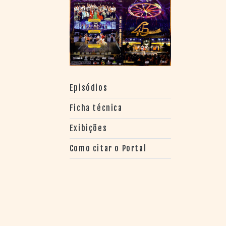
> SALAS
> ARQUIVO
PORTAL DO
CINEMA GAÚCHO
> APRESENTAÇÃO
> BUSCA AVANÇADA
> LISTA DE FILMES
Episódios
> FILMOGRAFIAS DE
CINEASTAS
Ficha técnica
> DISCOGRAFIAS
> BIBLIOGRAFIAS
Exibições
CONTATO E
Como citar o Portal
LOCALIZAÇÃO