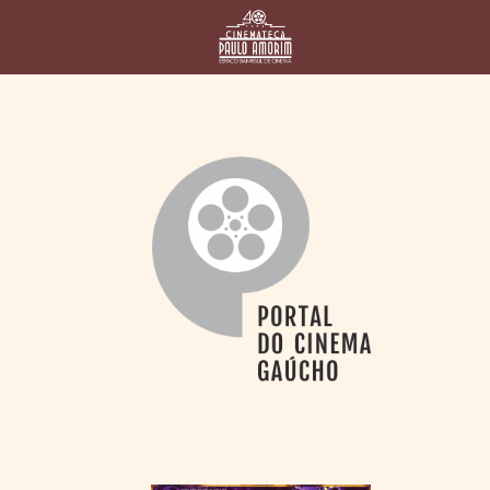
HOME
CINEMATECA
PAULO AMORIM
> HISTÓRIA
> HOMENAGEADOS
> EQUIPE
> ASSOCIAÇÃO DOS
AMIGOS
> BIBLIOTECA
ROMEU GRIMALDI
PROGRAMAÇÃO
> FILMES EM
CARTAZ
> GRADE SEMANAL
> PREÇOS E
DESCONTOS