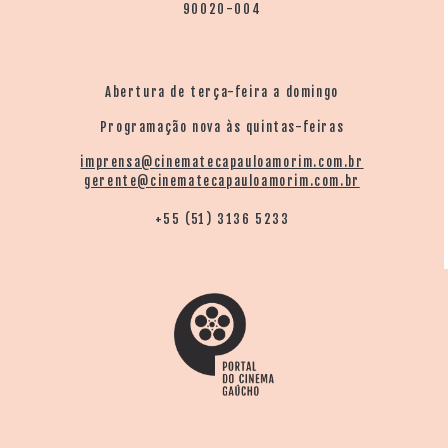
Rafael Coutinho, Roger Mello e Zeca Camargo.
90020-004
De acordo com o documentarista Carlos Teston, "é uma
felicidade muito grande poder documentar, poder
Abertura de terça-feira a domingo
mostrar, trazer um olhar sobre o que aconteceu,
principalmente por ser a retomada da Jornada, com
Programação nova às quintas-feiras
esse novo conceito de jornalização, com esse foco na
imprensa@cinematecapauloamorim.com.br
comunidade. A gente tentou trazer o que aconteceu na
gerente@cinematecapauloamorim.com.br
Jornada, tentou ser o mais fiel possível a essa
+55 (51) 3136 5233
movimentação literária".
Para o professor dr. Miguel Rettenmaier, um dos
coordenadores das Jornadas Literárias, "é um registro
de diálogo que nos mostra o trabalho feito antes da
Jornada, de formação do leitor, de comunidades
leitoras e do quanto a sociedade se envolveu no
processo. Além de registro, o documentário serve de
proposta para o próximo ano, para rearticular todas as