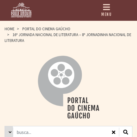
MENU
HOME
HOME
>
PORTAL DO CINEMA GAÚCHO
>
16ª JORNADA NACIONAL DE LITERATURA – 8ª JORNADINHA NACIONAL DE
CINEMATECA
LITERATURA
PAULO AMORIM
> HISTÓRIA
> HOMENAGEADOS
> EQUIPE
> ASSOCIAÇÃO DOS
AMIGOS
> BIBLIOTECA
ROMEU GRIMALDI
PROGRAMAÇÃO
> FILMES EM
CARTAZ
> GRADE SEMANAL
> PREÇOS E
DESCONTOS