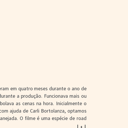
ceram em quatro meses durante o ano de
durante a produção. Funcionava mais ou
olava as cenas na hora. Inicialmente o
 com ajuda de Carli Bortolanza, optamos
anejada. O filme é uma espécie de road
a Catarina e Rio Grande do Sul, incluindo
| + |