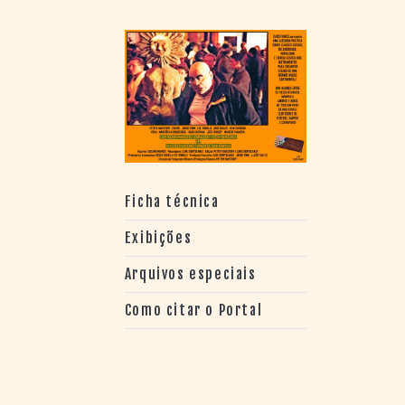
> SALAS
> ARQUIVO
PORTAL DO
CINEMA GAÚCHO
> APRESENTAÇÃO
> BUSCA AVANÇADA
> LISTA DE FILMES
> FILMOGRAFIAS DE
CINEASTAS
Ficha técnica
> DISCOGRAFIAS
> BIBLIOGRAFIAS
Exibições
CONTATO E
Arquivos especiais
LOCALIZAÇÃO
Como citar o Portal