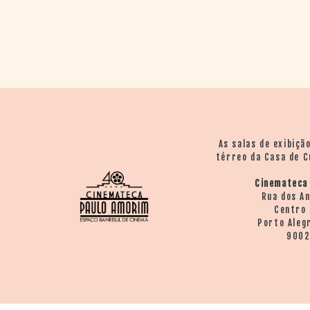
As salas de exibiçã
térreo da Casa de C
Cinemateca
Rua dos A
Centro 
Porto Aleg
900