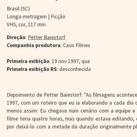
Brasil (SC)
Longa-metragem | Ficção
VHS, cor, 117 min
Direção
:
Petter Baiestorf
.
Companhia produtora
: Caos Filmes
Primeira exibição
: 19 nov 1997, qua
Primeira exibição RS
: desconhecida
Depoimento de Petter Baiestorf: "As filmagens aconte
1997, com um roteiro que eu ia elaborando a cada dia 
menos assim: Eu chegava num cenário com a equipe e b
filme teria quatro horas, mas quando estava editando,
por deixá-lo com a metade da duração originalmente pl
movie marginal, foi filmado em uns 12 municípios de Sant