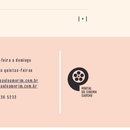
| + |
-feira a domingo
s quintas-feiras
pauloamorim.com.br
auloamorim.com.br
136 5233