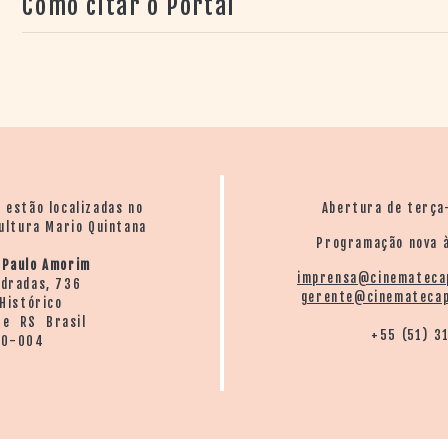
Como citar o Portal
o estão localizadas no
Abertura de terça
ultura Mario Quintana
Programação nova à
 Paulo Amorim
imprensa@cinemateca
ndradas, 736
gerente@cinematecap
Histórico
re RS Brasil
+55 (51) 3
20-004