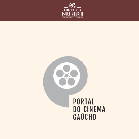
HOME
CINEMATECA
PAULO AMORIM
> HISTÓRIA
> HOMENAGEADOS
> EQUIPE
> ASSOCIAÇÃO DOS
AMIGOS
> BIBLIOTECA
ROMEU GRIMALDI
PROGRAMAÇÃO
> FILMES EM
CARTAZ
> GRADE SEMANAL
> PREÇOS E
DESCONTOS