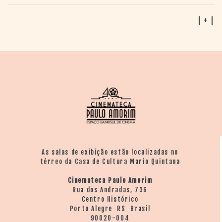
1984). Hélio Nascimento observou que o longa fala
sobre as marcas da repressão, não apenas físicas, mas
| + |
emocionais, que foram vivenciadas pela geração de
realizadores.
As salas de exibição estão localizadas no
térreo da Casa de Cultura Mario Quintana
Cinemateca Paulo Amorim
Rua dos Andradas, 736
Centro Histórico
Porto Alegre RS Brasil
90020-004