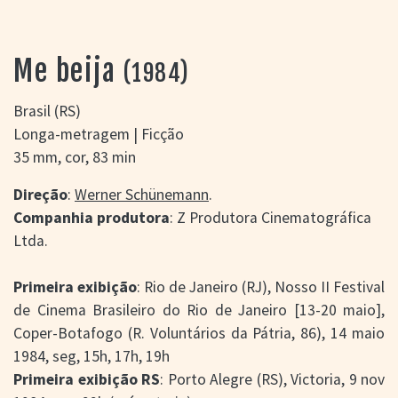
> SALAS
> ARQUIVO
PORTAL DO
Me beija
(1984)
CINEMA GAÚCHO
> APRESENTAÇÃO
Brasil (RS)
> BUSCA AVANÇADA
Longa-metragem | Ficção
> LISTA DE FILMES
35 mm, cor, 83 min
> FILMOGRAFIAS DE
CINEASTAS
Direção
:
Werner Schünemann
.
> DISCOGRAFIAS
Companhia produtora
: Z Produtora Cinematográfica
> BIBLIOGRAFIAS
Ltda.
CONTATO E
LOCALIZAÇÃO
Primeira exibição
: Rio de Janeiro (RJ), Nosso II Festival
de Cinema Brasileiro do Rio de Janeiro [13-20 maio],
Coper-Botafogo (R. Voluntários da Pátria, 86), 14 maio
1984, seg, 15h, 17h, 19h
Primeira exibição RS
: Porto Alegre (RS), Victoria, 9 nov