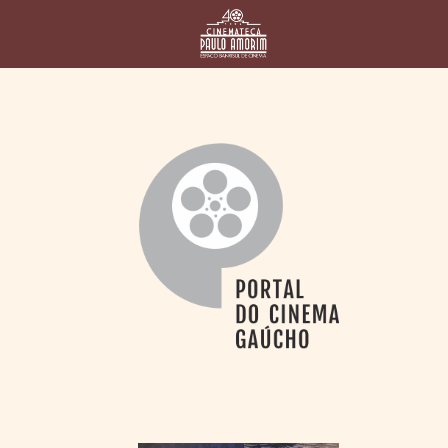
HOME
CINEMATECA
PAULO AMORIM
> HISTÓRIA
> HOMENAGEADOS
> EQUIPE
> ASSOCIAÇÃO DOS
AMIGOS
> BIBLIOTECA
ROMEU GRIMALDI
PROGRAMAÇÃO
> FILMES EM
CARTAZ
> GRADE SEMANAL
> PREÇOS E
DESCONTOS