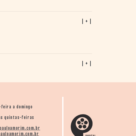
| + |
| + |
-feira a domingo
s quintas-feiras
pauloamorim.com.br
auloamorim.com.br