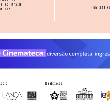
re RS Brasil
+55 (51) 3
20-004
Apoio
Realização