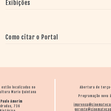
Exibições
Como citar o Portal
o estão localizadas no
Abertura de terça
ultura Mario Quintana
Programação nova à
 Paulo Amorim
imprensa@cinemateca
ndradas, 736
gerente@cinematecap
Histórico