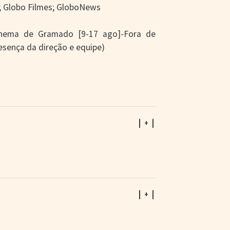
e; Globo Filmes; GloboNews
Cinema de Gramado [9-17 ago]-Fora de
resença da direção e equipe)
| + |
| + |