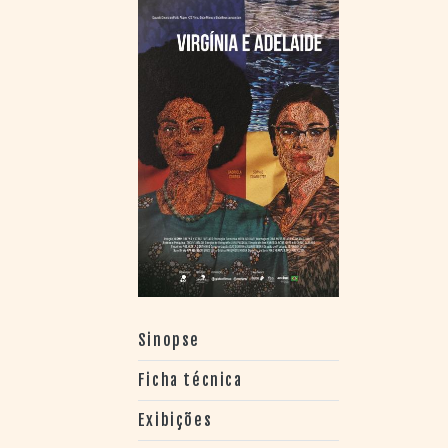
> SALAS
> ARQUIVO
PORTAL DO
CINEMA GAÚCHO
> APRESENTAÇÃO
> BUSCA AVANÇADA
> LISTA DE FILMES
> FILMOGRAFIAS DE
CINEASTAS
> DISCOGRAFIAS
> BIBLIOGRAFIAS
CONTATO E
LOCALIZAÇÃO
Sinopse
Ficha técnica
Exibições