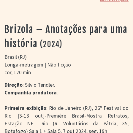
> SALAS
> ARQUIVO
PORTAL DO
CINEMA GAÚCHO
Brizola – Anotações para uma
> APRESENTAÇÃO
> BUSCA AVANÇADA
história
(2024)
> LISTA DE FILMES
> FILMOGRAFIAS DE
Brasil (RJ)
CINEASTAS
Longa-metragem | Não ficção
> DISCOGRAFIAS
cor, 120 min
> BIBLIOGRAFIAS
CONTATO E
Direção
:
Silvio Tendler
.
LOCALIZAÇÃO
Companhia produtora
:
Primeira exibição
: Rio de Janeiro (RJ), 26º Festival do
Rio [3-13 out]-Première Brasil-Mostra Retratos,
Estação NET Rio (R. Voluntários da Pátria, 35,
Botafogo) Sala 1 + Sala 5, 7 out 2024, seg, 19h