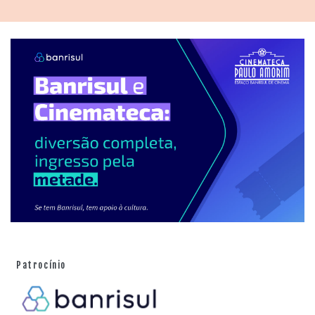
com Fernando Collor de Mello (1990-1992), numa época
em que o governo do Rio de Janeiro precisava de ajuda
financeira da União. A grande ironia é que Brizola não
aderiu ao impeachment do alagoano, argumentando
que o instrumento de remoção do cargo poderia ser
banalizado no futuro. Seus últimos momentos de vida
são resgatados na figura do polêmico dirigente
pedetista Carlos Lupi.
O diretor Silvio Tendler é conhecido como "o cineasta
dos vencidos" ou "o cineasta dos sonhos
interrompidos", sendo responsável por outras
cinebiografias semelhantes como
Os Anos JK – Uma
trajetória política
(1980) ou
Jango
(1984), dos quais
utiliza diversas imagens. Uma pequena equipe de
Patrocínio
profissionais gaúchos forneceu suporte para o projeto,
liderada por Flávia Seligman e Maria Henriqueta Satt.
Duas narradoras – Ítala Nandi e Julia Lemmertz –