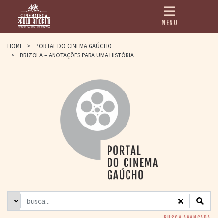
MENU
HOME
HOME
>
PORTAL DO CINEMA GAÚCHO
>
BRIZOLA – ANOTAÇÕES PARA UMA HISTÓRIA
CINEMATECA
PAULO AMORIM
> HISTÓRIA
> HOMENAGEADOS
> EQUIPE
> ASSOCIAÇÃO DOS
AMIGOS
> BIBLIOTECA
ROMEU GRIMALDI
PROGRAMAÇÃO
> FILMES EM
CARTAZ
> GRADE SEMANAL
> PREÇOS E
DESCONTOS
BUSCA AVANÇADA