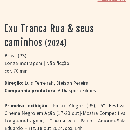
> SALAS
> ARQUIVO
PORTAL DO
CINEMA GAÚCHO
Exu Tranca Rua & seus
> APRESENTAÇÃO
> BUSCA AVANÇADA
caminhos
(2024)
> LISTA DE FILMES
> FILMOGRAFIAS DE
Brasil (RS)
CINEASTAS
Longa-metragem | Não ficção
> DISCOGRAFIAS
cor, 70 min
> BIBLIOGRAFIAS
CONTATO E
Direção
:
Luis Ferreirah
,
Dieison Pereira
.
LOCALIZAÇÃO
Companhia produtora
: A Diáspora Filmes
Primeira exibição
: Porto Alegre (RS), 5º Festival
Cinema Negro em Ação [17-20 out]-Mostra Competitiva
Longa-metragem, Cinemateca Paulo Amorim-Sala
Eduardo Hirtz, 18 out 2024, sex, 14h