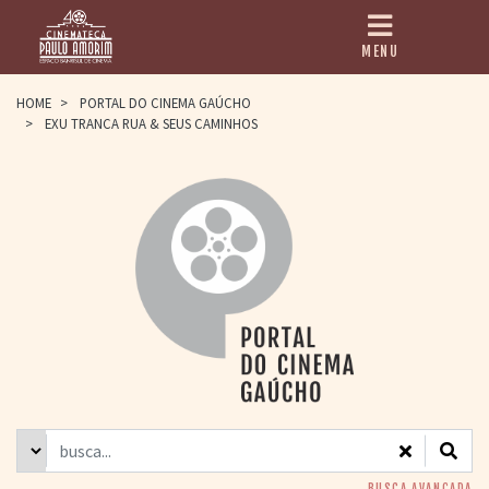
MENU
HOME
HOME
>
PORTAL DO CINEMA GAÚCHO
>
EXU TRANCA RUA & SEUS CAMINHOS
CINEMATECA
PAULO AMORIM
> HISTÓRIA
> HOMENAGEADOS
> EQUIPE
> ASSOCIAÇÃO DOS
AMIGOS
> BIBLIOTECA
ROMEU GRIMALDI
PROGRAMAÇÃO
> FILMES EM
CARTAZ
> GRADE SEMANAL
> PREÇOS E
DESCONTOS
BUSCA AVANÇADA