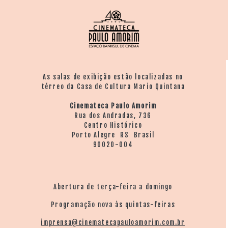
é naturalmente racista, desenhou uma figura
demoníaca associada ao Povo de Rua, aos Exus.
Fazendo um desserviço à nossa tradição", explica Luis
Ferreirah.
As salas de exibição estão localizadas no
térreo da Casa de Cultura Mario Quintana
Cinemateca Paulo Amorim
Rua dos Andradas, 736
Centro Histórico
Porto Alegre RS Brasil
90020-004
Abertura de terça-feira a domingo
Programação nova às quintas-feiras
imprensa@cinematecapauloamorim.com.br