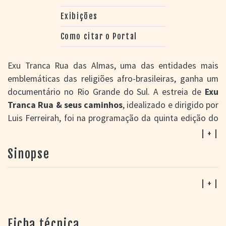
Exibições
Como citar o Portal
Exu Tranca Rua das Almas, uma das entidades mais
emblemáticas das religiões afro-brasileiras, ganha um
documentário no Rio Grande do Sul. A estreia de
Exu
Tranca Rua & seus caminhos
, idealizado e dirigido por
Luis Ferreirah, foi na programação da quinta edição do
Festival Cinema Negro em Ação. O longa explora as
| + |
raízes e os mistérios das religiões afro-brasileiras, por
Sinopse
meio de um importante rito de celebração conhecido
como Elebó, na rotina de uma casa de santo da capital
gaúcha.
| + |
A produção é de A Diáspora Filmes, trilha sonora do
rapper Zudizilla, e tem codireção do Babalorixá Pai
Ficha técnica