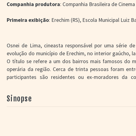
Companhia produtora
: Companhia Brasileira de Cinema
Primeira exibição
: Erechim (RS), Escola Municipal Luiz B
Osnei de Lima, cineasta responsável por uma série d
evolução do município de Erechim, no interior gaúcho, l
O título se refere a um dos bairros mais famosos do mu
operária da região. Cerca de trinta pessoas foram ent
participantes são residentes ou ex-moradores da c
variadas, que têm em comum o fato de fornecerem rela
tempo vivido naquele pedaço de chão. O tom otimista 
Sinopse
principais objetivos do longa-metragem é combater uma
do reduto, descrito como "perigoso" ou "violento" n
constante presença nas páginas policiais – vide os
assassinatos, etc. Os depoimentos, no entanto, ex
pequeno (habitado por apenas quatro famílias) e se to