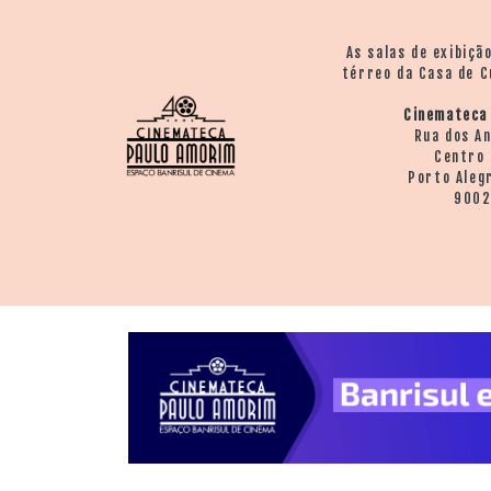
As salas de exibiçã
térreo da Casa de C
Cinemateca
Rua dos A
Centro 
Porto Aleg
900