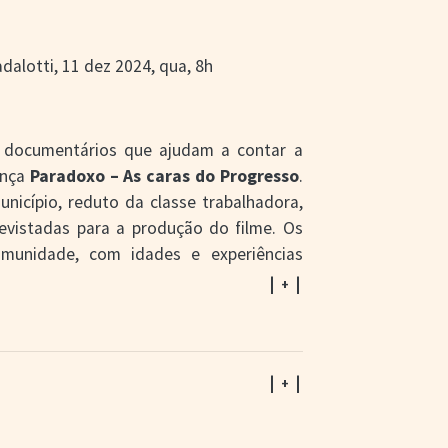
adalotti, 11 dez 2024, qua, 8h
e documentários que ajudam a contar a
ança
Paradoxo – As caras do Progresso
.
nicípio, reduto da classe trabalhadora,
revistadas para a produção do filme. Os
omunidade, com idades e experiências
tos emotivos ou nostálgicos acerca do
| + |
e celebratório deixa claro que um dos
 visão mais negativa ou preconceituosa
a imprensa regional, em função de sua
 casos de tráfico de drogas, roubos e
| + |
altam o bairro Progresso que começou
rnou gigante – apontado como "maior do