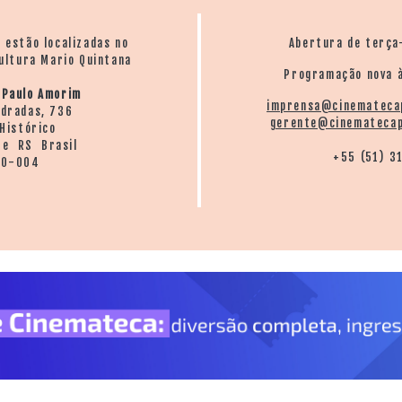
o estão localizadas no
Abertura de terça
ultura Mario Quintana
Programação nova à
 Paulo Amorim
imprensa@cinemateca
ndradas, 736
gerente@cinematecap
Histórico
re RS Brasil
+55 (51) 3
20-004