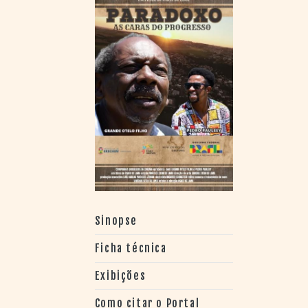
> SALAS
> ARQUIVO
PORTAL DO
CINEMA GAÚCHO
> APRESENTAÇÃO
> BUSCA AVANÇADA
> LISTA DE FILMES
> FILMOGRAFIAS DE
CINEASTAS
> DISCOGRAFIAS
> BIBLIOGRAFIAS
CONTATO E
LOCALIZAÇÃO
Sinopse
Ficha técnica
Exibições
Como citar o Portal