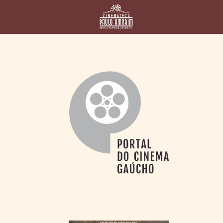
HOME
CINEMATECA
PAULO AMORIM
> HISTÓRIA
> HOMENAGEADOS
> EQUIPE
> ASSOCIAÇÃO DOS
AMIGOS
> BIBLIOTECA
ROMEU GRIMALDI
PROGRAMAÇÃO
> FILMES EM
CARTAZ
> GRADE SEMANAL
> PREÇOS E
DESCONTOS