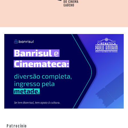
uma mutilação numa banheira, possível graças ao uso
de um porco real em cena. O animal estava morto e sem
pelos. Suas tripas foram misturadas com groselha e
erva mate, gerando uma combinação de péssimo cheiro
no set. Um corante vermelho xadrez também foi
aproveitado em algumas sequências, gerando
problemas adicionais nos corpos dos atores Marcos
Braun e Susana Manica – que depois adotaria o
pseudônimo de Madame Z. Balas de espingarda,
recarregáveis com pólvora e espoleta, estiveram à
disposição. Segundo pesquisa do diretor gaúcho Felipe
M. Guerra, o roteiro foi inspirado em um caso real: os
homicídios cometidos pelos irmãos Ibraim e Henrique
de Oliveira no interior do Rio de Janeiro, entre 1991 e
1995. Eles ficaram conhecidos como "Os Irmãos
Necrófilos", já que também praticaram sexo com os
mortos.
Patrocínio