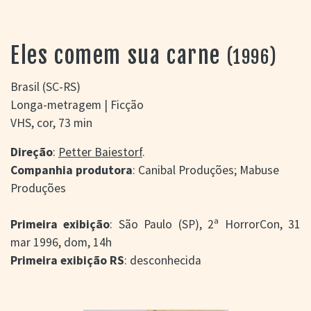
> SALAS
> ARQUIVO
PORTAL DO
Eles comem sua carne
(1996)
CINEMA GAÚCHO
> APRESENTAÇÃO
Brasil (SC-RS)
> BUSCA AVANÇADA
Longa-metragem | Ficção
> LISTA DE FILMES
VHS, cor, 73 min
> FILMOGRAFIAS DE
CINEASTAS
Direção
:
Petter Baiestorf
.
> DISCOGRAFIAS
Companhia produtora
: Canibal Produções; Mabuse
> BIBLIOGRAFIAS
Produções
CONTATO E
LOCALIZAÇÃO
Primeira exibição
: São Paulo (SP), 2ª HorrorCon, 31
mar 1996, dom, 14h
Primeira exibição RS
: desconhecida