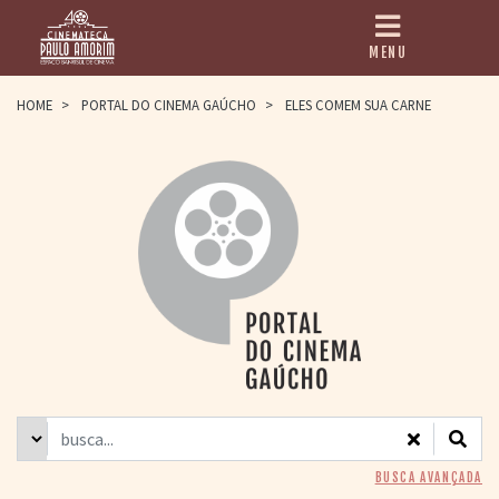
MENU
HOME
HOME
>
PORTAL DO CINEMA GAÚCHO
>
ELES COMEM SUA CARNE
CINEMATECA
PAULO AMORIM
> HISTÓRIA
> HOMENAGEADOS
> EQUIPE
> ASSOCIAÇÃO DOS
AMIGOS
> BIBLIOTECA
ROMEU GRIMALDI
PROGRAMAÇÃO
> FILMES EM
CARTAZ
> GRADE SEMANAL
> PREÇOS E
BUSCA AVANÇADA
DESCONTOS