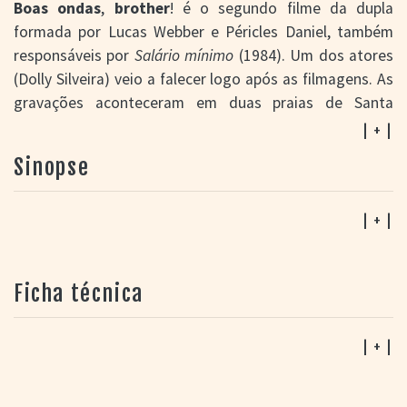
Boas ondas
,
brother
! é o segundo filme da dupla
formada por Lucas Webber e Péricles Daniel, também
responsáveis por
Salário mínimo
(1984). Um dos atores
(Dolly Silveira) veio a falecer logo após as filmagens. As
gravações aconteceram em duas praias de Santa
Catarina: Praia do Silveira (município de Garopaba) e
| + |
Praia do Rosa (município de Imbituba), mas também
Sinopse
passaram por Porto Alegre. Ao contrário do que é
informado no
Dicionário de filmes brasileiros
(2002), esse
filme teve exibições alternativas no Rio Grande do Sul
| + |
no ano de estreia, além de passar em mostras
retrospectivas – tendo, portanto, algum lançamento
Ficha técnica
comercial.
| + |