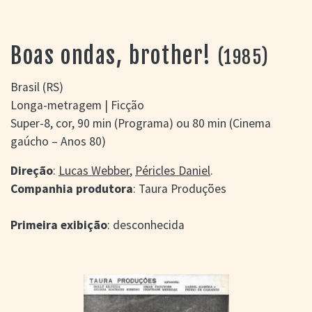
> SALAS
> ARQUIVO
PORTAL DO
Boas ondas, brother!
(1985)
CINEMA GAÚCHO
> APRESENTAÇÃO
Brasil (RS)
> BUSCA AVANÇADA
Longa-metragem | Ficção
> LISTA DE FILMES
Super-8, cor, 90 min (Programa) ou 80 min (Cinema
> FILMOGRAFIAS DE
gaúcho – Anos 80)
CINEASTAS
> DISCOGRAFIAS
Direção
:
Lucas Webber
,
Péricles Daniel
.
> BIBLIOGRAFIAS
Companhia produtora
: Taura Produções
CONTATO E
LOCALIZAÇÃO
Primeira exibição
: desconhecida