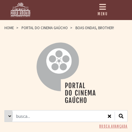
MENU
HOME
HOME
>
PORTAL DO CINEMA GAÚCHO
>
BOAS ONDAS, BROTHER!
CINEMATECA
PAULO AMORIM
> HISTÓRIA
> HOMENAGEADOS
> EQUIPE
> ASSOCIAÇÃO DOS
AMIGOS
> BIBLIOTECA
ROMEU GRIMALDI
PROGRAMAÇÃO
> FILMES EM
CARTAZ
> GRADE SEMANAL
> PREÇOS E
BUSCA AVANÇADA
DESCONTOS