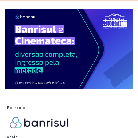
medida que vai percorrendo o seu caminho. No Brasil,
Shock – Diversão diabólica
(Jair Correa, 1984) é tido
como um dos primeiros slashers. Para a mesma fonte,
Fonseca ainda observou: "O filme fala muito sobre o
embate entre o antigo e o moderno. Há uma crítica aos
colonialistas que vieram para cá e como o fato de
sermos originados de uma colônia europeia fez com
que fôssemos mais 'civilizados'". O uso da mitologia
pré-colombiana é um aspecto interessante, mas que
não foi tão aprofundado em função de uma concepção
maior, que era ampliar o universo em uma série de TV.
Patrocínio
Apoio