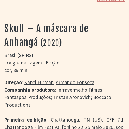
> SALAS
> ARQUIVO
PORTAL DO
CINEMA GAÚCHO
Skull – A máscara de
> APRESENTAÇÃO
> BUSCA AVANÇADA
Anhangá
(2020)
> LISTA DE FILMES
> FILMOGRAFIAS DE
Brasil (SP-RS)
CINEASTAS
Longa-metragem | Ficção
> DISCOGRAFIAS
cor, 89 min
> BIBLIOGRAFIAS
CONTATO E
Direção
:
Kapel Furman
,
Armando Fonseca
.
LOCALIZAÇÃO
Companhia produtora
: Infravermelho Filmes;
Fantaspoa Produções; Tristan Aronovich; Boccato
Productions
Primeira exibição
: Chattanooga, TN (US), CFF 7th
Chattanooga Film Festival [online 22-25 maio 2020, sex-