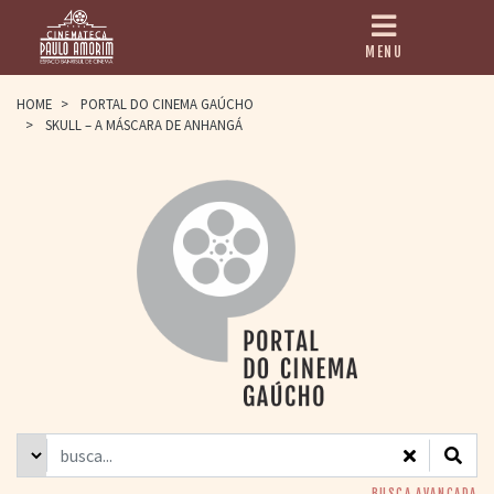
MENU
HOME
HOME
>
PORTAL DO CINEMA GAÚCHO
>
SKULL – A MÁSCARA DE ANHANGÁ
CINEMATECA
PAULO AMORIM
> HISTÓRIA
> HOMENAGEADOS
> EQUIPE
> ASSOCIAÇÃO DOS
AMIGOS
> BIBLIOTECA
ROMEU GRIMALDI
PROGRAMAÇÃO
> FILMES EM
CARTAZ
> GRADE SEMANAL
> PREÇOS E
DESCONTOS
BUSCA AVANÇADA