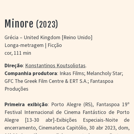
> SALAS
> ARQUIVO
PORTAL DO
Minore
(2023)
CINEMA GAÚCHO
> APRESENTAÇÃO
Grécia – United Kingdom [Reino Unido]
> BUSCA AVANÇADA
Longa-metragem | Ficção
> LISTA DE FILMES
cor, 111 min
> FILMOGRAFIAS DE
CINEASTAS
Direção
:
Konstantinos Koutsoliotas
.
> DISCOGRAFIAS
Companhia produtora
: Inkas Films; Melancholy Star;
> BIBLIOGRAFIAS
GFC The Greek Film Centre & ERT S.A.; Fantaspoa
CONTATO E
Produções
LOCALIZAÇÃO
Primeira exibição
: Porto Alegre (RS), Fantaspoa 19º
Festival Internacional de Cinema Fantástico de Porto
Alegre [13-30 abr]-Exibições Especiais-Noite de
encerramento, Cinemateca Capitólio, 30 abr 2023, dom,