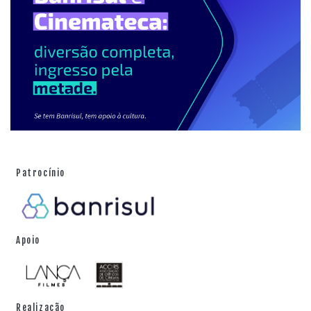
gregos, que precisaram "rebolar" para superar várias
crises econômicas recentes. A ausência de uma
produção regular de cinema fantástico no país, a
despeito da rica mitologia, foi citada como uma grande
justificativa para a obra.
Minore
foi agraciado em três
categorias do MiSciFi Miami International Science
Fiction Film Festival 2024, entre elas, melhor filme de
horror.
Patrocínio
Apoio
Realização