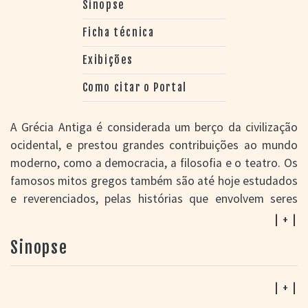
Sinopse
Ficha técnica
Exibições
Como citar o Portal
A Grécia Antiga é considerada um berço da civilização
ocidental, e prestou grandes contribuições ao mundo
moderno, como a democracia, a filosofia e o teatro. Os
famosos mitos gregos também são até hoje estudados
e reverenciados, pelas histórias que envolvem seres
humanos e deuses do Olimpo. Possivelmente pensando
| + |
nessas conexões especiais, a equipe de Fantaspoa
Sinopse
Produções decidiu se associar ao talentoso cineasta
europeu Konstantinos Koutsoliotas para ajudar a
bancar a produção de um longa-metragem filmado
| + |
naquele território. Há alguns anos, Koutsoliotas já