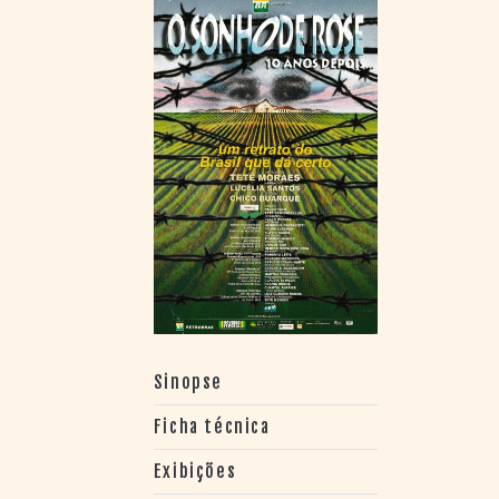
> SALAS
> ARQUIVO
PORTAL DO
CINEMA GAÚCHO
> APRESENTAÇÃO
> BUSCA AVANÇADA
> LISTA DE FILMES
> FILMOGRAFIAS DE
CINEASTAS
> DISCOGRAFIAS
> BIBLIOGRAFIAS
CONTATO E
LOCALIZAÇÃO
Sinopse
Ficha técnica
Exibições