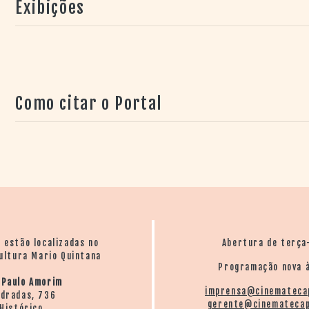
Exibições
Como citar o Portal
o estão localizadas no
Abertura de terça
ultura Mario Quintana
Programação nova à
 Paulo Amorim
imprensa@cinemateca
ndradas, 736
gerente@cinematecap
Histórico