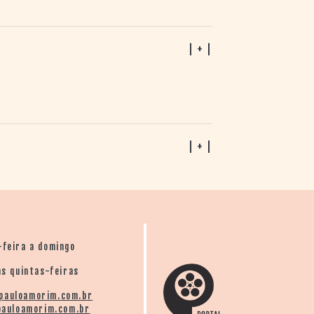
| + |
| + |
-feira a domingo
s quintas-feiras
pauloamorim.com.br
auloamorim.com.br