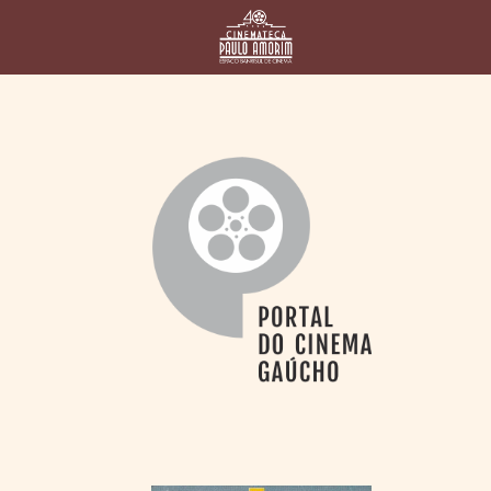
HOME
CINEMATECA
PAULO AMORIM
> HISTÓRIA
> HOMENAGEADOS
> EQUIPE
> ASSOCIAÇÃO DOS
AMIGOS
> BIBLIOTECA
ROMEU GRIMALDI
PROGRAMAÇÃO
> FILMES EM
CARTAZ
> GRADE SEMANAL
> PREÇOS E
DESCONTOS