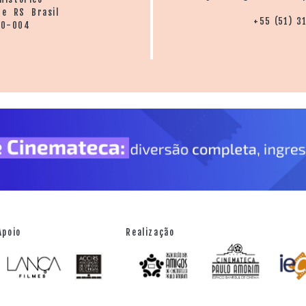
re RS Brasil
+55 (51) 3
20-004
Apoio
Realização