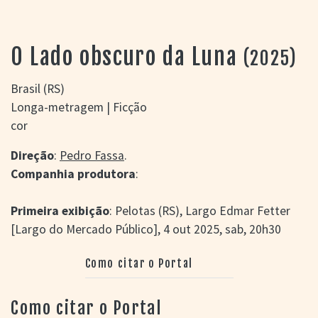
> SALAS
> ARQUIVO
PORTAL DO
O Lado obscuro da Luna
(2025)
CINEMA GAÚCHO
> APRESENTAÇÃO
Brasil (RS)
> BUSCA AVANÇADA
Longa-metragem | Ficção
> LISTA DE FILMES
cor
> FILMOGRAFIAS DE
CINEASTAS
Direção
:
Pedro Fassa
.
> DISCOGRAFIAS
Companhia produtora
:
> BIBLIOGRAFIAS
CONTATO E
Primeira exibição
: Pelotas (RS), Largo Edmar Fetter
LOCALIZAÇÃO
[Largo do Mercado Público], 4 out 2025, sab, 20h30
Como citar o Portal
Como citar o Portal