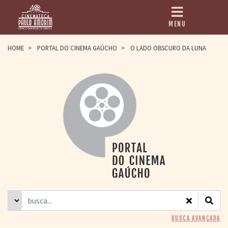
MENU
HOME
HOME
>
PORTAL DO CINEMA GAÚCHO
>
O LADO OBSCURO DA LUNA
CINEMATECA
PAULO AMORIM
> HISTÓRIA
> HOMENAGEADOS
> EQUIPE
> ASSOCIAÇÃO DOS
AMIGOS
> BIBLIOTECA
ROMEU GRIMALDI
PROGRAMAÇÃO
> FILMES EM
CARTAZ
> GRADE SEMANAL
> PREÇOS E
BUSCA AVANÇADA
DESCONTOS