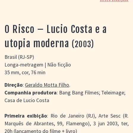
> SALAS
> ARQUIVO
PORTAL DO
CINEMA GAÚCHO
O Risco – Lucio Costa e a
> APRESENTAÇÃO
> BUSCA AVANÇADA
utopia moderna
(2003)
> LISTA DE FILMES
> FILMOGRAFIAS DE
Brasil (RJ-SP)
CINEASTAS
Longa-metragem | Não ficção
> DISCOGRAFIAS
35 mm, cor, 76 min
> BIBLIOGRAFIAS
CONTATO E
Direção
:
Geraldo Motta Filho
.
LOCALIZAÇÃO
Companhia produtora
: Bang Bang Filmes; Teleimage;
Casa de Lucio Costa
Primeira exibição
: Rio de Janeiro (RJ), Arte Sesc (R.
Marquês de Abrantes, 99, Flamengo), 3 jun 2003, ter,
20h (lançamento do filme + livro)