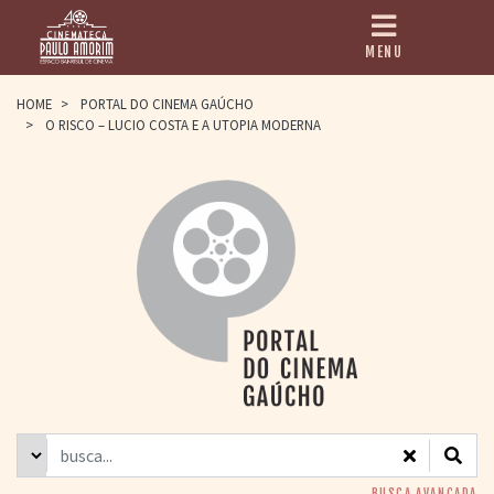
MENU
HOME
HOME
>
PORTAL DO CINEMA GAÚCHO
>
O RISCO – LUCIO COSTA E A UTOPIA MODERNA
CINEMATECA
PAULO AMORIM
> HISTÓRIA
> HOMENAGEADOS
> EQUIPE
> ASSOCIAÇÃO DOS
AMIGOS
> BIBLIOTECA
ROMEU GRIMALDI
PROGRAMAÇÃO
> FILMES EM
CARTAZ
> GRADE SEMANAL
> PREÇOS E
DESCONTOS
BUSCA AVANÇADA