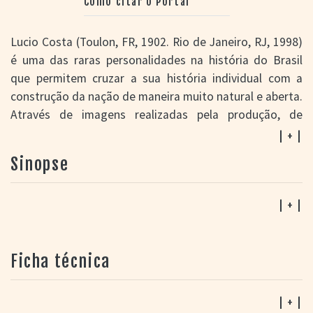
Como citar o Portal
Lucio Costa (Toulon, FR, 1902. Rio de Janeiro, RJ, 1998)
é uma das raras personalidades na história do Brasil
que permitem cruzar a sua história individual com a
construção da nação de maneira muito natural e aberta.
Através de imagens realizadas pela produção, de
imagens filmadas pelo próprio Lucio Costa, desde os
| + |
anos 30 até os anos 60 do século XX, em seus registros
Sinopse
de viagem, com sua câmera 8 mm adquirida em viagem
realizada em 1938 a Nova York e de vasto material de
arquivos nacionais e internacionais, este documentário
| + |
narra, através da trajetória do arquiteto e urbanista, o
processo de "formação" da arquitetura moderna
Ficha técnica
brasileira.
Além dos filmes domésticos,
O Risco – Lucio Costa e a
| + |
utopia moderna
reúne trechos de inúmeros materiais