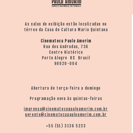
No documentário há um trecho sobre o o projeto de
Costa para o Museu das Missões, o que justifica sua
inclusão no Portal.
As salas de exibição estão localizadas no
térreo da Casa de Cultura Mario Quintana
Cinemateca Paulo Amorim
Rua dos Andradas, 736
Centro Histórico
Porto Alegre RS Brasil
90020-004
Abertura de terça-feira a domingo
Programação nova às quintas-feiras
imprensa@cinematecapauloamorim.com.br
gerente@cinematecapauloamorim.com.br
+55 (51) 3136 5233