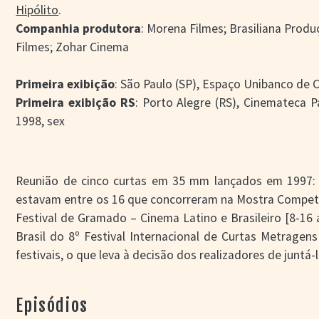
Hipólito
.
Companhia produtora
: Morena Filmes; Brasiliana Prod
Filmes; Zohar Cinema
Primeira exibição
: São Paulo (SP), Espaço Unibanco de C
Primeira exibição RS
: Porto Alegre (RS), Cinemateca 
1998, sex
Reunião de cinco curtas em 35 mm lançados em 1997: 
estavam entre os 16 que concorreram na Mostra Compet
Festival de Gramado – Cinema Latino e Brasileiro [8-1
Brasil do 8º Festival Internacional de Curtas Metragen
festivais, o que leva à decisão dos realizadores de juntá
Este tipo de experiência tem antecedentes:
Brasil verda
Manuel Horácio Gimenez +
Subterrâneos do futebol
, de M
Episódios
Sarno +
Memória do cangaço
, de Paulo Gil Soares) ou
Qua