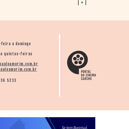
| + |
-feira a domingo
s quintas-feiras
pauloamorim.com.br
auloamorim.com.br
136 5233