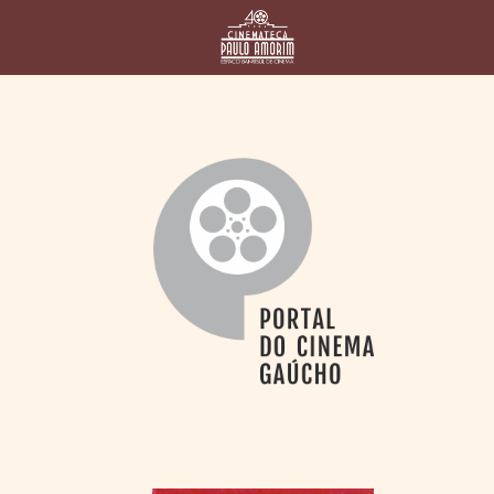
HOME
CINEMATECA
PAULO AMORIM
> HISTÓRIA
> HOMENAGEADOS
> EQUIPE
> ASSOCIAÇÃO DOS
AMIGOS
> BIBLIOTECA
ROMEU GRIMALDI
PROGRAMAÇÃO
> FILMES EM
CARTAZ
> GRADE SEMANAL
> PREÇOS E
DESCONTOS