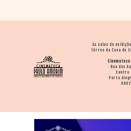
As salas de exibiçã
térreo da Casa de C
Cinemateca
Rua dos A
Centro 
Porto Aleg
900