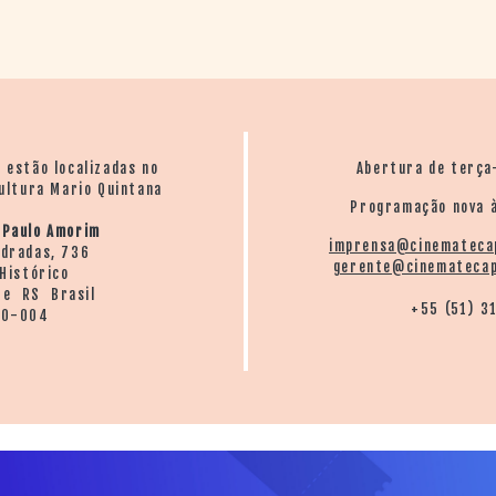
o estão localizadas no
Abertura de terça
ultura Mario Quintana
Programação nova à
 Paulo Amorim
imprensa@cinemateca
ndradas, 736
gerente@cinematecap
Histórico
re RS Brasil
+55 (51) 3
20-004