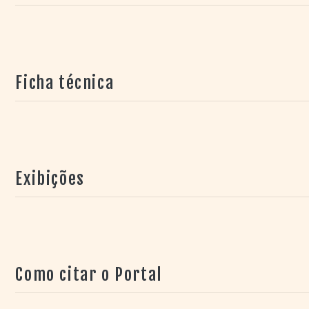
praia
, de Fernando Amaral +
O Anjo
, de Silvio Autuor
Ricardo +
Jovem retaguarda
, de Stefan Wohl).
Ficha técnica
Exibições
Como citar o Portal