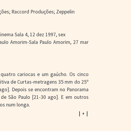
uções; Raccord Produções; Zeppelin
inema Sala 4, 12 dez 1997, sex
Paulo Amorim-Sala Paulo Amorim, 27 mar
quatro cariocas e um gaúcho. Os cinco
itiva de Curtas-metragens 35 mm do 25º
6 ago]. Depois se encontram no Panorama
s de São Paulo [21-30 ago]. E em outros
-los num longa.
de
(1968, com
Nossa escola de samba
, de
| + |
aurice Capovilla +
Viramundo
, de Geraldo
tro contra o mundo
(1970, com
História de