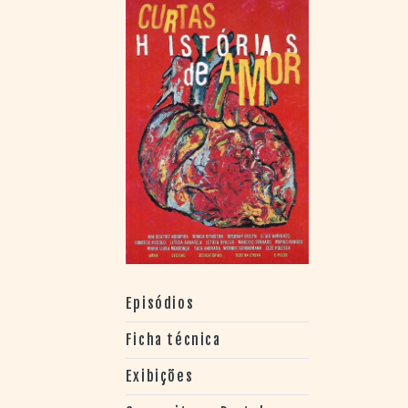
> SALAS
> ARQUIVO
PORTAL DO
CINEMA GAÚCHO
> APRESENTAÇÃO
> BUSCA AVANÇADA
> LISTA DE FILMES
> FILMOGRAFIAS DE
CINEASTAS
> DISCOGRAFIAS
> BIBLIOGRAFIAS
CONTATO E
LOCALIZAÇÃO
Episódios
Ficha técnica
Exibições