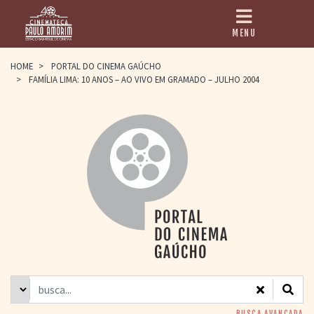
MENU
HOME
HOME
>
PORTAL DO CINEMA GAÚCHO
>
FAMÍLIA LIMA: 10 ANOS – AO VIVO EM GRAMADO – JULHO 2004
CINEMATECA
PAULO AMORIM
> HISTÓRIA
> HOMENAGEADOS
> EQUIPE
> ASSOCIAÇÃO DOS
AMIGOS
> BIBLIOTECA
ROMEU GRIMALDI
PROGRAMAÇÃO
> FILMES EM
CARTAZ
> GRADE SEMANAL
> PREÇOS E
DESCONTOS
BUSCA AVANÇADA