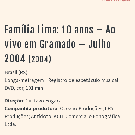
> SALAS
> ARQUIVO
PORTAL DO
CINEMA GAÚCHO
Família Lima: 10 anos – Ao
> APRESENTAÇÃO
> BUSCA AVANÇADA
vivo em Gramado – Julho
> LISTA DE FILMES
2004
> FILMOGRAFIAS DE
(2004)
CINEASTAS
> DISCOGRAFIAS
Brasil (RS)
> BIBLIOGRAFIAS
Longa-metragem | Registro de espetáculo musical
CONTATO E
DVD, cor, 101 min
LOCALIZAÇÃO
Direção
:
Gustavo Fogaça
.
Companhia produtora
: Oceano Produções; LPA
Produções; Antídoto; ACIT Comercial e Fonográfica
Ltda.