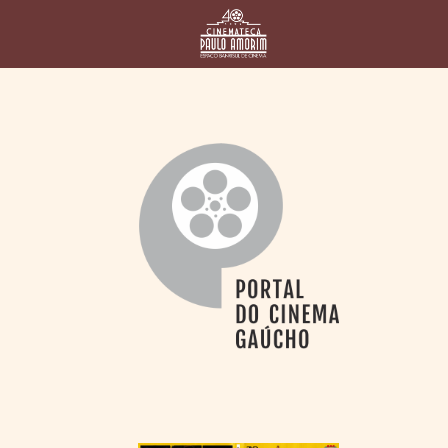
HOME
CINEMATECA
PAULO AMORIM
> HISTÓRIA
> HOMENAGEADOS
> EQUIPE
> ASSOCIAÇÃO DOS
AMIGOS
> BIBLIOTECA
ROMEU GRIMALDI
PROGRAMAÇÃO
> FILMES EM
CARTAZ
> GRADE SEMANAL
> PREÇOS E
DESCONTOS