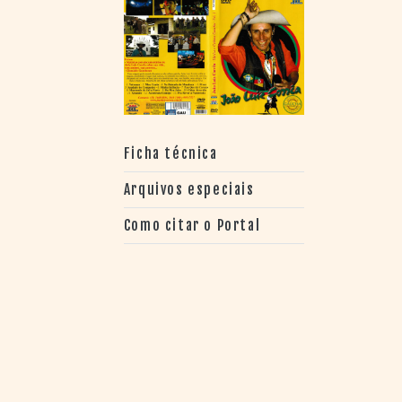
> SALAS
> ARQUIVO
PORTAL DO
CINEMA GAÚCHO
> APRESENTAÇÃO
> BUSCA AVANÇADA
> LISTA DE FILMES
Ficha técnica
> FILMOGRAFIAS DE
CINEASTAS
Arquivos especiais
> DISCOGRAFIAS
> BIBLIOGRAFIAS
Como citar o Portal
CONTATO E
LOCALIZAÇÃO