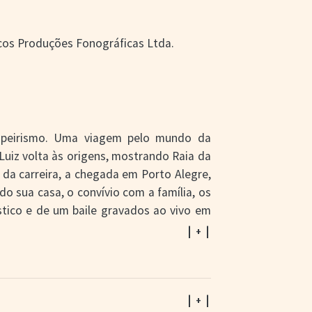
scos Produções Fonográficas Ltda.
mpeirismo. Uma viagem pelo mundo da
Luiz volta às origens, mostrando Raia da
o da carreira, a chegada em Porto Alegre,
o sua casa, o convívio com a família, os
tico e de um baile gravados ao vivo em
| + |
iz Corrêa e Grupo Campeirismo em duas
orrêa munido de um microfone atua como
de matérias) percorrendo os principais
| + |