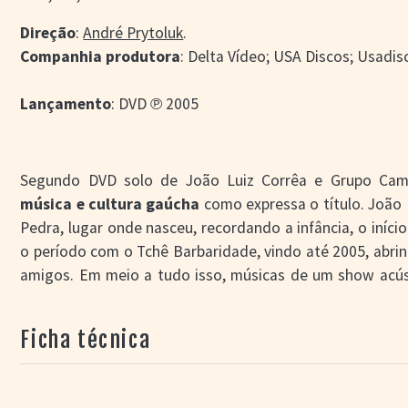
Direção
:
André Prytoluk
.
Companhia produtora
: Delta Vídeo; USA Discos; Usadi
Lançamento
: DVD ℗ 2005
Segundo DVD solo de João Luiz Corrêa e Grupo Ca
música e cultura gaúcha
como expressa o título. João 
Pedra, lugar onde nasceu, recordando a infância, o iníci
o período com o Tchê Barbaridade, vindo até 2005, abrind
amigos. Em meio a tudo isso, músicas de um show acús
Santa Catarina onde também tem um público fiel.
Ficha técnica
Trechos de um show e um baile animados por João Lu
cidades catarinenses. Entre cada música, João Luiz C
uma espécie de repórter (o DVD chama estas entradas 