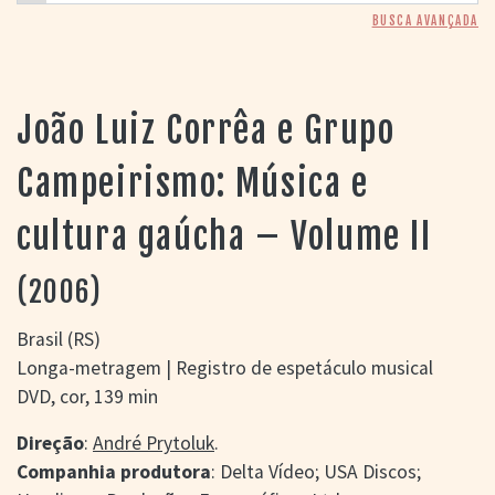
> SALAS
BUSCA AVANÇADA
> ARQUIVO
PORTAL DO
CINEMA GAÚCHO
João Luiz Corrêa e Grupo
> APRESENTAÇÃO
> BUSCA AVANÇADA
Campeirismo: Música e
> LISTA DE FILMES
> FILMOGRAFIAS DE
cultura gaúcha – Volume II
CINEASTAS
> DISCOGRAFIAS
> BIBLIOGRAFIAS
(2006)
CONTATO E
LOCALIZAÇÃO
Brasil (RS)
Longa-metragem | Registro de espetáculo musical
DVD, cor, 139 min
Direção
:
André Prytoluk
.
Companhia produtora
: Delta Vídeo; USA Discos;