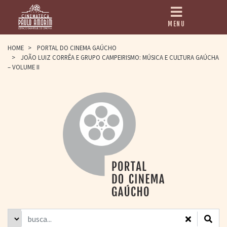
MENU
HOME
HOME
>
PORTAL DO CINEMA GAÚCHO
>
JOÃO LUIZ CORRÊA E GRUPO CAMPEIRISMO: MÚSICA E CULTURA GAÚCHA
CINEMATECA
– VOLUME II
PAULO AMORIM
> HISTÓRIA
> HOMENAGEADOS
> EQUIPE
> ASSOCIAÇÃO DOS
AMIGOS
> BIBLIOTECA
ROMEU GRIMALDI
PROGRAMAÇÃO
> FILMES EM
CARTAZ
> GRADE SEMANAL
> PREÇOS E
DESCONTOS