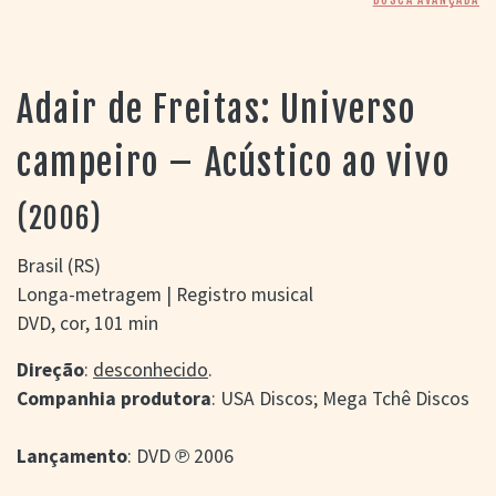
> SALAS
> ARQUIVO
PORTAL DO
CINEMA GAÚCHO
Adair de Freitas: Universo
> APRESENTAÇÃO
> BUSCA AVANÇADA
campeiro – Acústico ao vivo
> LISTA DE FILMES
> FILMOGRAFIAS DE
(2006)
CINEASTAS
> DISCOGRAFIAS
Brasil (RS)
> BIBLIOGRAFIAS
Longa-metragem | Registro musical
CONTATO E
DVD, cor, 101 min
LOCALIZAÇÃO
Direção
:
desconhecido
.
Companhia produtora
: USA Discos; Mega Tchê Discos
Lançamento
: DVD ℗ 2006