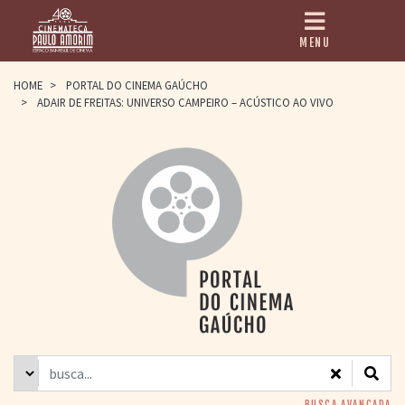
MENU
HOME
HOME
>
PORTAL DO CINEMA GAÚCHO
>
ADAIR DE FREITAS: UNIVERSO CAMPEIRO – ACÚSTICO AO VIVO
CINEMATECA
PAULO AMORIM
> HISTÓRIA
> HOMENAGEADOS
> EQUIPE
> ASSOCIAÇÃO DOS
AMIGOS
> BIBLIOTECA
ROMEU GRIMALDI
PROGRAMAÇÃO
> FILMES EM
CARTAZ
> GRADE SEMANAL
> PREÇOS E
DESCONTOS
BUSCA AVANÇADA