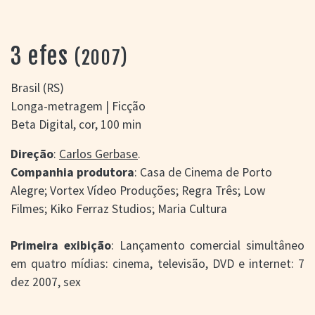
> SALAS
> ARQUIVO
PORTAL DO
3 efes
(2007)
CINEMA GAÚCHO
> APRESENTAÇÃO
Brasil (RS)
> BUSCA AVANÇADA
Longa-metragem | Ficção
> LISTA DE FILMES
Beta Digital, cor, 100 min
> FILMOGRAFIAS DE
CINEASTAS
Direção
:
Carlos Gerbase
.
> DISCOGRAFIAS
Companhia produtora
: Casa de Cinema de Porto
> BIBLIOGRAFIAS
Alegre; Vortex Vídeo Produções; Regra Três; Low
CONTATO E
Filmes; Kiko Ferraz Studios; Maria Cultura
LOCALIZAÇÃO
Primeira exibição
: Lançamento comercial simultâneo
em quatro mídias: cinema, televisão, DVD e internet: 7
dez 2007, sex