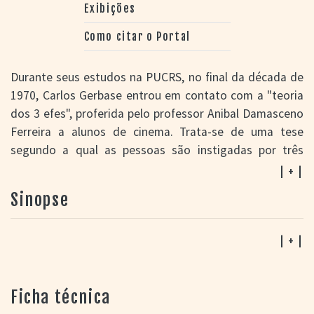
Exibições
Como citar o Portal
Durante seus estudos na PUCRS, no final da década de
1970, Carlos Gerbase entrou em contato com a "teoria
dos 3 efes", proferida pelo professor Anibal Damasceno
Ferreira a alunos de cinema. Trata-se de uma tese
segundo a qual as pessoas são instigadas por três
apetites principais: fome, f*** e fasma – palavra de
| + |
origem grega que designa simulacro ou representação.
Sinopse
Certa vez, alguém sugeriu substituir o termo "sexo" por
seu equivalente que começa com a letra efe. Assim,
esta se tornou a "teoria dos três efes". Em homenagem
| + |
ao mestre, a história virou o ponto de partida deste
longa que representa (ou simula) uma volta de Gerbase
Ficha técnica
às origens, período marcado por longas independentes