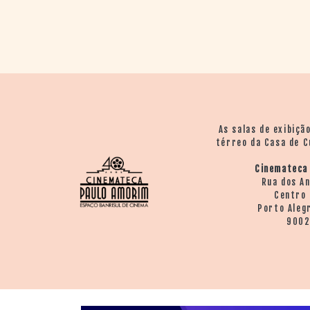
As salas de exibiçã
térreo da Casa de C
Cinemateca
Rua dos A
Centro 
Porto Aleg
900