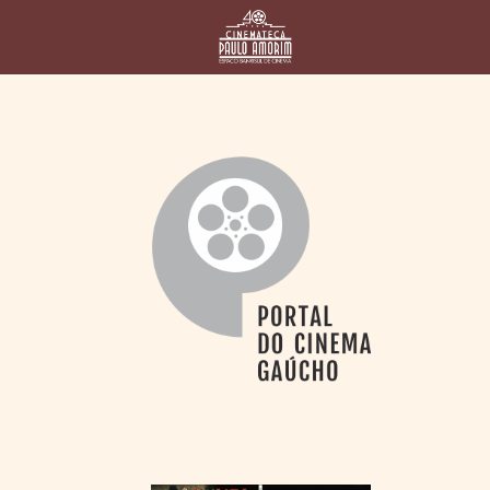
HOME
CINEMATECA
PAULO AMORIM
> HISTÓRIA
> HOMENAGEADOS
> EQUIPE
> ASSOCIAÇÃO DOS
AMIGOS
> BIBLIOTECA
ROMEU GRIMALDI
PROGRAMAÇÃO
> FILMES EM
CARTAZ
> GRADE SEMANAL
> PREÇOS E
DESCONTOS