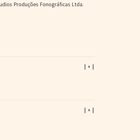
tudios Produções Fonográficas Ltda.
| + |
| + |