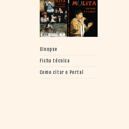
> SALAS
> ARQUIVO
PORTAL DO
CINEMA GAÚCHO
> APRESENTAÇÃO
> BUSCA AVANÇADA
> LISTA DE FILMES
Sinopse
> FILMOGRAFIAS DE
CINEASTAS
Ficha técnica
> DISCOGRAFIAS
> BIBLIOGRAFIAS
Como citar o Portal
CONTATO E
LOCALIZAÇÃO