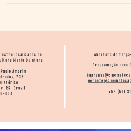
o estão localizadas no
Abertura de terça
ultura Mario Quintana
Programação nova à
 Paulo Amorim
imprensa@cinemateca
ndradas, 736
gerente@cinematecap
Histórico
re RS Brasil
+55 (51) 3
20-004