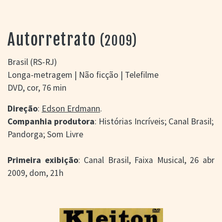
> SALAS
> ARQUIVO
PORTAL DO
Autorretrato
(2009)
CINEMA GAÚCHO
> APRESENTAÇÃO
Brasil (RS-RJ)
> BUSCA AVANÇADA
Longa-metragem | Não ficção | Telefilme
> LISTA DE FILMES
DVD, cor, 76 min
> FILMOGRAFIAS DE
CINEASTAS
Direção
:
Edson Erdmann
.
> DISCOGRAFIAS
Companhia produtora
: Histórias Incríveis; Canal Brasil;
> BIBLIOGRAFIAS
Pandorga; Som Livre
CONTATO E
LOCALIZAÇÃO
Primeira exibição
: Canal Brasil, Faixa Musical, 26 abr
2009, dom, 21h