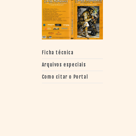
> SALAS
> ARQUIVO
PORTAL DO
CINEMA GAÚCHO
> APRESENTAÇÃO
> BUSCA AVANÇADA
> LISTA DE FILMES
Ficha técnica
> FILMOGRAFIAS DE
CINEASTAS
Arquivos especiais
> DISCOGRAFIAS
> BIBLIOGRAFIAS
Como citar o Portal
CONTATO E
LOCALIZAÇÃO