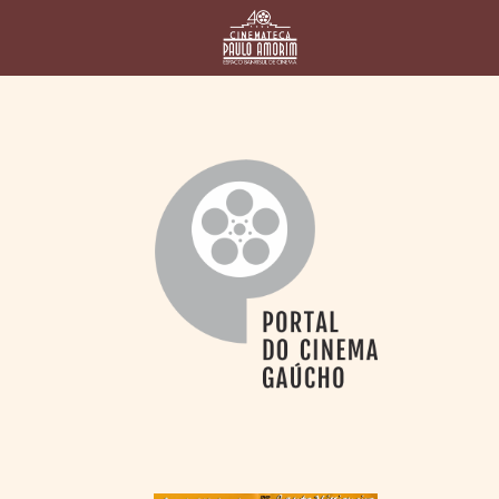
HOME
CINEMATECA
PAULO AMORIM
> HISTÓRIA
> HOMENAGEADOS
> EQUIPE
> ASSOCIAÇÃO DOS
AMIGOS
> BIBLIOTECA
ROMEU GRIMALDI
PROGRAMAÇÃO
> FILMES EM
CARTAZ
> GRADE SEMANAL
> PREÇOS E
DESCONTOS