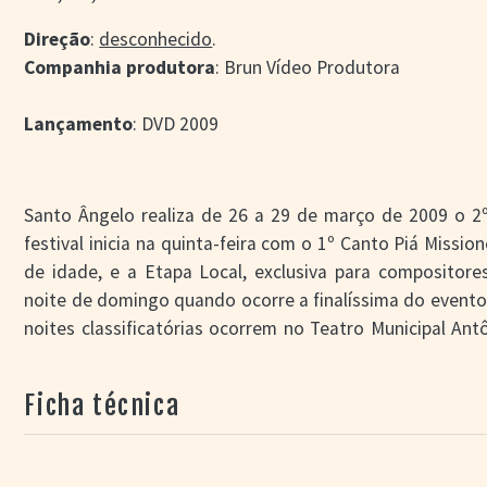
Direção
:
desconhecido
.
Companhia produtora
: Brun Vídeo Produtora
Lançamento
: DVD 2009
Santo Ângelo realiza de 26 a 29 de março de 2009 o 2º
festival inicia na quinta-feira com o 1º Canto Piá Missi
de idade, e a Etapa Local, exclusiva para compositore
noite de domingo quando ocorre a finalíssima do evento
noites classificatórias ocorrem no Teatro Municipal An
ficando o público convidado a oferecer um agasalho ou 
feira e no sábado apresentam-se concorrentes na Eta
Ficha técnica
músicas, sendo selecionadas oito para o Canto Piá, de
Geral.
O 2º Canto Missioneiro da Música Nativa é promovido pel