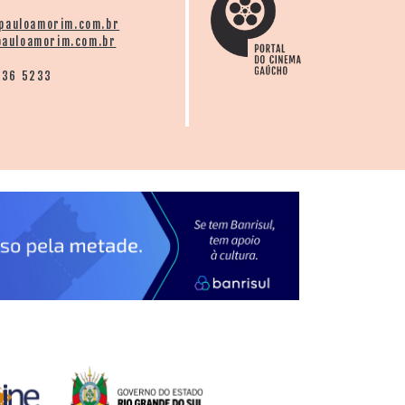
tafona" // Representando a cidade de:
pauloamorim.com.br
auloamorim.com.br
136 5233