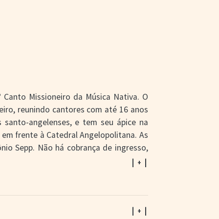
 Canto Missioneiro da Música Nativa. O
oneiro, reunindo cantores com até 16 anos
s santo-angelenses, e tem seu ápice na
 em frente à Catedral Angelopolitana. As
tônio Sepp. Não há cobrança de ingresso,
1kg de alimento não perecível. Na sexta-
| + |
pa Geral. Ao todo foram inscritas 693
z para a Etapa Local e 16 para a Etapa
a Prefeitura de Santo Ângelo, através da
| + |