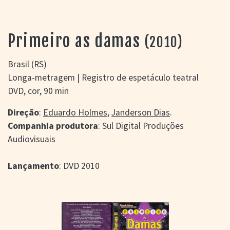
> SALAS
> ARQUIVO
PORTAL DO
Primeiro as damas
(2010)
CINEMA GAÚCHO
> APRESENTAÇÃO
Brasil (RS)
> BUSCA AVANÇADA
Longa-metragem | Registro de espetáculo teatral
> LISTA DE FILMES
DVD, cor, 90 min
> FILMOGRAFIAS DE
CINEASTAS
Direção
:
Eduardo Holmes
,
Janderson Dias
.
> DISCOGRAFIAS
Companhia produtora
: Sul Digital Produções
> BIBLIOGRAFIAS
Audiovisuais
CONTATO E
LOCALIZAÇÃO
Lançamento
: DVD 2010