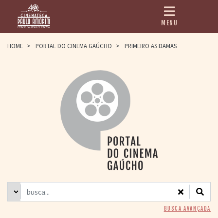
MENU
HOME
HOME
>
PORTAL DO CINEMA GAÚCHO
>
PRIMEIRO AS DAMAS
CINEMATECA
PAULO AMORIM
> HISTÓRIA
> HOMENAGEADOS
> EQUIPE
> ASSOCIAÇÃO DOS
AMIGOS
> BIBLIOTECA
ROMEU GRIMALDI
PROGRAMAÇÃO
> FILMES EM
CARTAZ
> GRADE SEMANAL
> PREÇOS E
BUSCA AVANÇADA
DESCONTOS