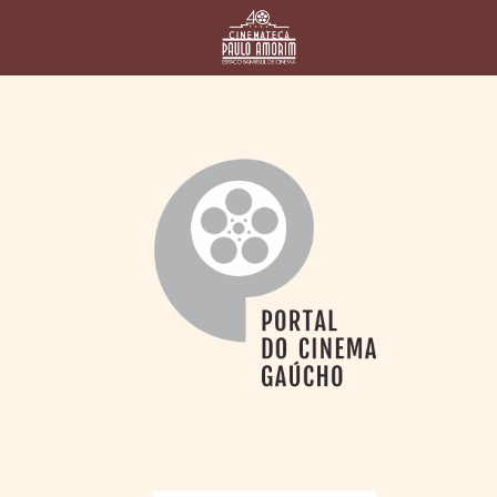
HOME
CINEMATECA
PAULO AMORIM
> HISTÓRIA
> HOMENAGEADOS
> EQUIPE
> ASSOCIAÇÃO DOS
AMIGOS
> BIBLIOTECA
ROMEU GRIMALDI
PROGRAMAÇÃO
> FILMES EM
CARTAZ
> GRADE SEMANAL
> PREÇOS E
DESCONTOS