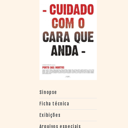
> SALAS
> ARQUIVO
PORTAL DO
CINEMA GAÚCHO
> APRESENTAÇÃO
> BUSCA AVANÇADA
> LISTA DE FILMES
> FILMOGRAFIAS DE
CINEASTAS
> DISCOGRAFIAS
> BIBLIOGRAFIAS
CONTATO E
LOCALIZAÇÃO
Sinopse
Ficha técnica
Exibições
Arquivos especiais