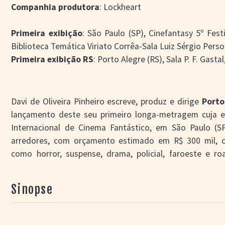
Companhia produtora
: Lockheart
Primeira exibição
: São Paulo (SP), Cinefantasy 5º Fest
Biblioteca Temática Viriato Corrêa-Sala Luiz Sérgio Person
Primeira exibição RS
: Porto Alegre (RS), Sala P. F. Gasta
Davi de Oliveira Pinheiro escreve, produz e dirige
Porto
lançamento deste seu primeiro longa-metragem cuja es
Internacional de Cinema Fantástico, em São Paulo (
arredores, com orçamento estimado em R$ 300 mil, o
como horror, suspense, drama, policial, faroeste e r
estética e narrativa contemplativa com informações 
gerando controvérsias entre público e crítica. Mesmo as
Sinopse
de 80 festivais e conquista diversos prêmios, inclui
Underground Film Festival, no 3rd Cheyenne Zombiefes
6th Blood Film Festival e no 2nd Subversive Film Awards