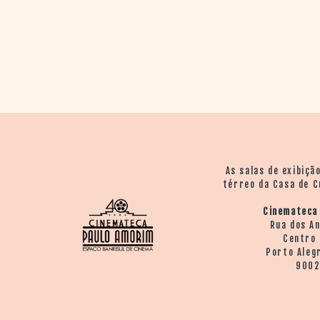
As salas de exibiçã
térreo da Casa de C
Cinemateca
Rua dos A
Centro 
Porto Aleg
900