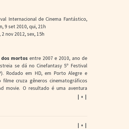
ival Internacional de Cinema Fantástico,
, 9 set 2010, qui, 21h
l, 2 nov 2012, sex, 15h
 dos mortos
entre 2007 e 2010, ano de
treia se dá no Cinefantasy 5º Festival
SP). Rodado em HD, em Porto Alegre e
 filme cruza gêneros cinematográficos
oad movie. O resultado é uma aventura
mais subentendidas do que explicadas,
| + |
sim,
Porto dos mortos
participa de mais
ndo os de melhor filme no 3rd Arizona
t, no 4th Movie Days/The Dark Zone, no
. Tendo em vista que o cinema fantástico
| + |