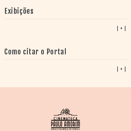
os Estados Unidos, onde atua como diretor, editor e
produtor de curtas e documentários – destacando-se
Exibições
por
Thao's Library
(Elizabeth Van Meter, 2015). Também
fez publicidade para marcas como Nestlé, Airbnb,
| + |
Walmart, entre outros.
Como citar o Portal
| + |