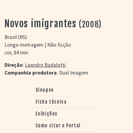
> SALAS
> ARQUIVO
PORTAL DO
Novos imigrantes
(2008)
CINEMA GAÚCHO
> APRESENTAÇÃO
Brasil (RS)
> BUSCA AVANÇADA
Longa-metragem | Não ficção
> LISTA DE FILMES
cor, 84 min
> FILMOGRAFIAS DE
CINEASTAS
Direção
:
Leandro Badalotti
.
> DISCOGRAFIAS
Companhia produtora
: Dual Imagem
> BIBLIOGRAFIAS
CONTATO E
Sinopse
LOCALIZAÇÃO
Ficha técnica
Exibições
Como citar o Portal