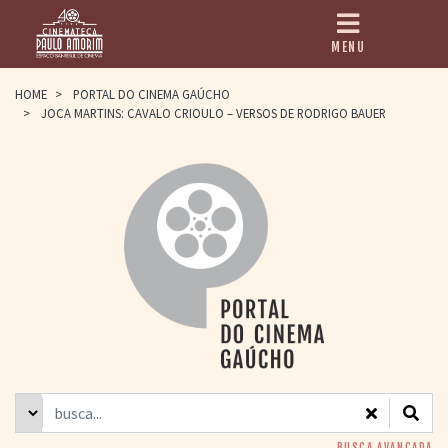
MENU
HOME
HOME
>
PORTAL DO CINEMA GAÚCHO
>
JOCA MARTINS: CAVALO CRIOULO – VERSOS DE RODRIGO BAUER
CINEMATECA
PAULO AMORIM
> HISTÓRIA
> HOMENAGEADOS
> EQUIPE
> ASSOCIAÇÃO DOS
AMIGOS
> BIBLIOTECA
ROMEU GRIMALDI
PROGRAMAÇÃO
> FILMES EM
CARTAZ
> GRADE SEMANAL
> PREÇOS E
DESCONTOS
BUSCA AVANÇADA