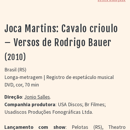
> SALAS
> ARQUIVO
PORTAL DO
CINEMA GAÚCHO
Joca Martins: Cavalo crioulo
> APRESENTAÇÃO
> BUSCA AVANÇADA
– Versos de Rodrigo Bauer
> LISTA DE FILMES
> FILMOGRAFIAS DE
(2010)
CINEASTAS
> DISCOGRAFIAS
Brasil (RS)
> BIBLIOGRAFIAS
Longa-metragem | Registro de espetáculo musical
CONTATO E
DVD, cor, 70 min
LOCALIZAÇÃO
Direção
:
Jonio Salles
.
Companhia produtora
: USA Discos; Br Filmes;
Usadiscos Produções Fonográficas Ltda.
Lançamento com show
: Pelotas (RS), Theatro