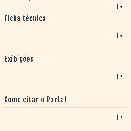
faixa 14),
Disco rock
(2008, faixas 02, 08).
| + |
Ficha técnica
| + |
Exibições
| + |
Como citar o Portal
| + |