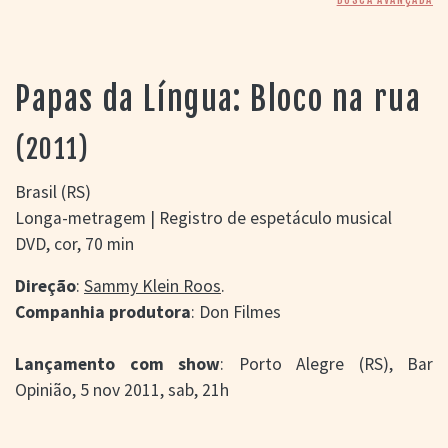
> SALAS
> ARQUIVO
PORTAL DO
CINEMA GAÚCHO
Papas da Língua: Bloco na rua
> APRESENTAÇÃO
> BUSCA AVANÇADA
(2011)
> LISTA DE FILMES
> FILMOGRAFIAS DE
Brasil (RS)
CINEASTAS
Longa-metragem | Registro de espetáculo musical
> DISCOGRAFIAS
DVD, cor, 70 min
> BIBLIOGRAFIAS
CONTATO E
Direção
:
Sammy Klein Roos
.
LOCALIZAÇÃO
Companhia produtora
: Don Filmes
Lançamento com show
: Porto Alegre (RS), Bar
Opinião, 5 nov 2011, sab, 21h