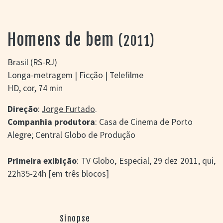
> SALAS
> ARQUIVO
PORTAL DO
Homens de bem
(2011)
CINEMA GAÚCHO
> APRESENTAÇÃO
Brasil (RS-RJ)
> BUSCA AVANÇADA
Longa-metragem | Ficção | Telefilme
> LISTA DE FILMES
HD, cor, 74 min
> FILMOGRAFIAS DE
CINEASTAS
Direção
:
Jorge Furtado
.
> DISCOGRAFIAS
Companhia produtora
: Casa de Cinema de Porto
> BIBLIOGRAFIAS
Alegre; Central Globo de Produção
CONTATO E
LOCALIZAÇÃO
Primeira exibição
: TV Globo, Especial, 29 dez 2011, qui,
22h35-24h [em três blocos]
Sinopse