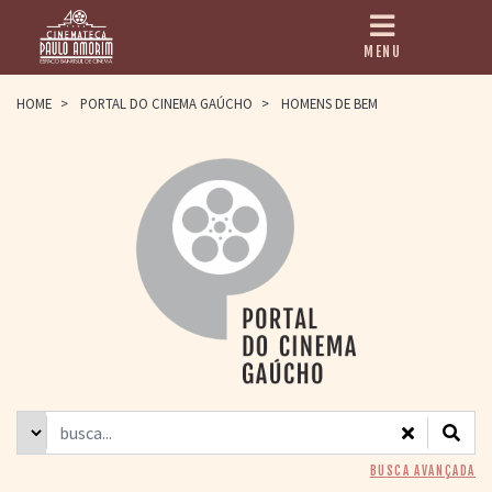
MENU
HOME
HOME
>
PORTAL DO CINEMA GAÚCHO
>
HOMENS DE BEM
CINEMATECA
PAULO AMORIM
> HISTÓRIA
> HOMENAGEADOS
> EQUIPE
> ASSOCIAÇÃO DOS
AMIGOS
> BIBLIOTECA
ROMEU GRIMALDI
PROGRAMAÇÃO
> FILMES EM
CARTAZ
> GRADE SEMANAL
> PREÇOS E
BUSCA AVANÇADA
DESCONTOS