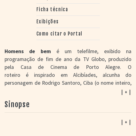
Ficha técnica
Exibições
Como citar o Portal
Homens de bem
é um telefilme, exibido na
programação de fim de ano da TV Globo, produzido
pela Casa de Cinema de Porto Alegre. O
roteiro é inspirado em Alcibíades, alcunha do
personagem de Rodrigo Santoro, Ciba (o nome inteiro,
Alcibíades, é citado pelo menos uma vez). Ele era um
| + |
guerreiro de aluguel, que mudou de lado muitas vezes
Sinopse
ao longo de guerras, sempre a serviço do mais fraco.
[informação de Jorge Furtado para o Portal do Cinema
Gaúcho]
| + |
Nesta versão, Ciba é um agente secreto que trabalha de